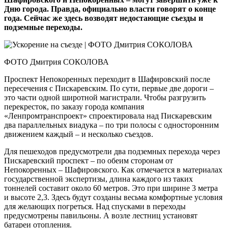
Дню города. Правда, официально власти говорят о конце
года. Сейчас же здесь возводят недостающие съезды и
подземные переходы.
ФОТО Дмитрия СОКОЛОВА
Проспект Непокоренных переходит в Шафировский после
пересечения с Пискаревским. По сути, первые две дороги –
это части одной широтной магистрали. Чтобы разгрузить
перекресток, по заказу города компания
«Ленпромтранспроект» спроектировала над Пискаревским
два параллельных виадука – по три полосы с односторонним
движением каждый – и несколько съездов.
Для пешеходов предусмотрели два подземных перехода через
Пискаревский проспект – по обеим сторонам от
Непокоренных – Шафировского. Как отмечается в материалах
государственной экспертизы, длина каждого из таких
тоннелей составит около 60 метров. Это при ширине 3 метра
и высоте 2,3. Здесь будут созданы весьма комфортные условия
для желающих погреться. Над спусками в переходы
предусмотрены павильоны. А возле лестниц установят
батареи отопления.