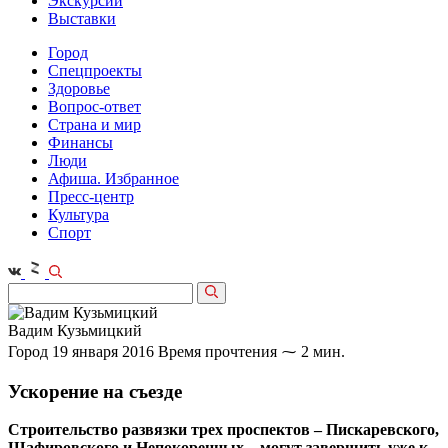
Экскурсии
Выставки
Город
Спецпроекты
Здоровье
Вопрос-ответ
Страна и мир
Финансы
Люди
Афиша. Избранное
Пресс-центр
Культура
Спорт
Вадим Кузьмицкий
Город
19 января 2016
Время прочтения ⁓ 2 мин.
Ускорение на съезде
Строительство развязки трех проспектов – Пискаревского,
Шафировского и Непокоренных – могут завершить уже к