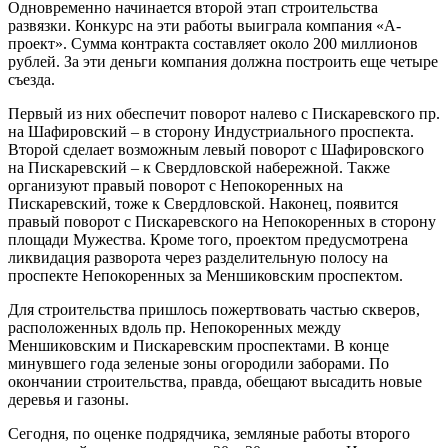
Одновременно начинается второй этап строительства
развязки. Конкурс на эти работы выиграла компания «А-
проект». Сумма контракта составляет около 200 миллионов
рублей. За эти деньги компания должна построить еще четыре
съезда.
Первый из них обеспечит поворот налево с Пискаревского пр.
на Шафировский – в сторону Индустриального проспекта.
Второй сделает возможным левый поворот с Шафировского
на Пискаревский – к Свердловской набережной. Также
организуют правый поворот с Непокоренных на
Пискаревский, тоже к Свердловской. Наконец, появится
правый поворот с Пискаревского на Непокоренных в сторону
площади Мужества. Кроме того, проектом предусмотрена
ликвидация разворота через разделительную полосу на
проспекте Непокоренных за Меншиковским проспектом.
Для строительства пришлось пожертвовать частью скверов,
расположенных вдоль пр. Непокоренных между
Меншиковским и Пискаревским проспектами. В конце
минувшего года зеленые зоны огородили заборами. По
окончании строительства, правда, обещают высадить новые
деревья и газоны.
Сегодня, по оценке подрядчика, земляные работы второго