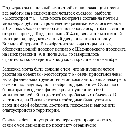
Подрядчиком на первый этап стройки, включающий почти
все работы (за исключением четырех съездов), выбрали
«Мостострой # 6». Стоимость контракта составила почти 3
миллиарда рублей. Строительство развязки началось весной
2013 года. Около полутора лет потребовалось, чтобы частично
открыть проезд. Тогда, осенью 2014-го, ввели только южный
путепровод, предназначенный для движения в сторону
Кольцевой дороги. В ноябре того же года открыли съезд,
обеспечивающий поворот направо с Шафировского проспекта
на Пискаревский. А в июле 2015-го завершилось
строительство северного виадука. Открыли его в сентябре.
Задержка могла быть связана с тем, что минувшим летом
работы на объектах «Мостостроя # 6» были приостановлены
из-за финансовых трудностей этой компании. Зашла даже речь
о смене подрядчика, но в ноябре под давлением Смольного
банк-гарант выделил фирме кредитную линию 600
миллионов рублей на достройку проблемных объектов. В
частности, на Пискаревском необходимо было уложить
верхний слой асфальта, достроить переходы и выполнить
благоустройство территории.
Сейчас работы по устройству переходов продолжаются, в
связи с чем движение по проспекту ограничено.