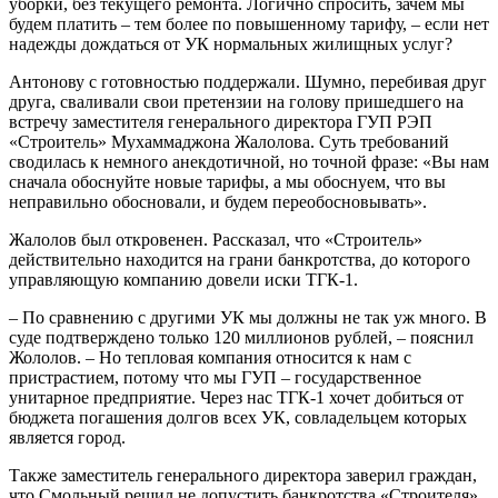
уборки, без текущего ремонта. Логично спросить, зачем мы
будем платить – тем более по повышенному тарифу, – если нет
надежды дождаться от УК нормальных жилищных услуг?
Антонову с готовностью поддержали. Шумно, перебивая друг
друга, сваливали свои претензии на голову пришедшего на
встречу заместителя генерального директора ГУП РЭП
«Строитель» Мухаммаджона Жалолова. Суть требований
сводилась к немного анекдотичной, но точной фразе: «Вы нам
сначала обоснуйте новые тарифы, а мы обоснуем, что вы
неправильно обосновали, и будем переобосновывать».
Жалолов был откровенен. Рассказал, что «Строитель»
действительно находится на грани банкротства, до которого
управляющую компанию довели иски ТГК-1.
– По сравнению с другими УК мы должны не так уж много. В
суде подтверждено только 120 миллионов рублей, – пояснил
Жололов. – Но тепловая компания относится к нам с
пристрастием, потому что мы ГУП – государственное
унитарное предприятие. Через нас ТГК-1 хочет добиться от
бюджета погашения долгов всех УК, совладельцем которых
является город.
Также заместитель генерального директора заверил граждан,
что Смольный решил не допустить банкротства «Строителя»