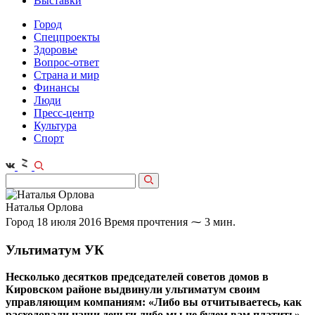
Выставки
Город
Спецпроекты
Здоровье
Вопрос-ответ
Страна и мир
Финансы
Люди
Пресс-центр
Культура
Спорт
Наталья Орлова
Город
18 июля 2016
Время прочтения ⁓ 3 мин.
Ультиматум УК
Несколько десятков председателей советов домов в
Кировском районе выдвинули ультиматум своим
управляющим компаниям: «Либо вы отчитываетесь, как
расходовали наши деньги,либо мы не будем вам платить».