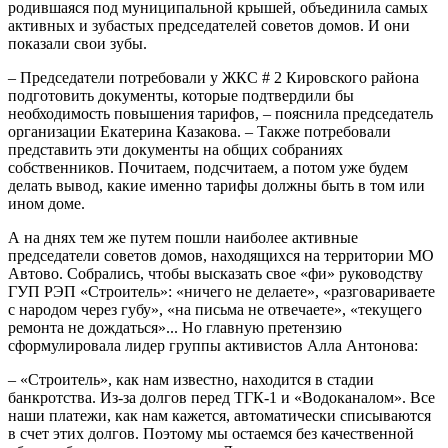
родившаяся под муниципальной крышей, объединила самых
активных и зубастых председателей советов домов. И они
показали свои зубы.
– Председатели потребовали у ЖКС # 2 Кировского района
подготовить документы, которые подтвердили бы
необходимость повышения тарифов, – пояснила председатель
организации Екатерина Казакова. – Также потребовали
представить эти документы на общих собраниях
собственников. Почитаем, подсчитаем, а потом уже будем
делать вывод, какие именно тарифы должны быть в том или
ином доме.
А на днях тем же путем пошли наиболее активные
председатели советов домов, находящихся на территории МО
Автово. Собрались, чтобы высказать свое «фи» руководству
ГУП РЭП «Строитель»: «ничего не делаете», «разговариваете
с народом через губу», «на письма не отвечаете», «текущего
ремонта не дождаться»... Но главную претензию
сформулировала лидер группы активистов Алла Антонова:
– «Строитель», как нам известно, находится в стадии
банкротства. Из-за долгов перед ТГК-1 и «Водоканалом». Все
наши платежи, как нам кажется, автоматически списываются
в счет этих долгов. Поэтому мы остаемся без качественной