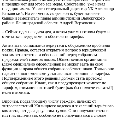
и предпримет для этого все меры. Собственно, уже начал
предпринимать. Уволен генеральный директор УК Александр
Ратковский. На его место, скорее всего, будет назначен
бывший заместитель главы администрации Выборгского
района Ленинградской области Андрей Верховских.
– Сейчас идет передача дел, а потом уже мы готовы будем и
отчитаться перед вами, и обосновать тарифы.
Активисты согласились вернуться к обсуждению проблемы
позже. Правда, остается открытым вопрос о юридической
значимости отчетов и обоснований перед собранием
председателей советов домов. Общественная организация
(даже официально оформленная) не может взять на себя
функции и права общего собрания собственников. Только оно
наделено полномочиями устанавливать жилищные тарифы.
Подтверждением этого решения должен стать протокол
общего собрания. Иначе, как и предупреждает комитет по
тарифам, взимание платежей будет (как бы помягче сказать?!)
нелегитимным.
Впрочем, подавляющему числу граждан, далеких от
хитроспелетений Жилищного кодекса и заявлений тарифного
комитета, нет дела до ультиматумов. Они получают счета и
идут их оплачивать, особенно не прислушиваясь с словам