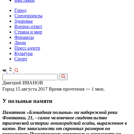
Выставки
Город
Спецпроекты
Здоровье
Вопрос-ответ
Страна и мир
Финансы
Люди
Пресс-центр
Культура
Спорт
Дмитрий ИВАНОВ
Город
15 августа 2017
Время прочтения ⁓ 1 мин.
У полыньи памяти
Памятник «Блокадная полынья» на набережной реки
Фонтанки, 21, - самое человечное свидетельство
трагической истории ленинградской осады, выраженное в
камне. Вне зависимости от скромных размеров он
равнозначен Пискаревскому мемориалу и монументу на