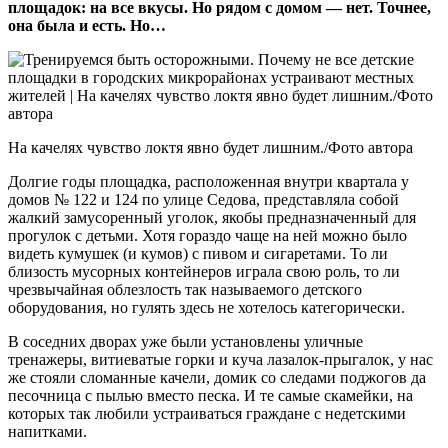
площадок: на все вкусы. Но рядом с домом — нет. Точнее,
она была и есть. Но…
На качелях чувство локтя явно будет лишним./Фото автора
Долгие годы площадка, расположенная внутри квартала у
домов № 122 и 124 по улице Седова, представляла собой
жалкий замусоренный уголок, якобы предназначенный для
прогулок с детьми. Хотя гораздо чаще на ней можно было
видеть кумушек (и кумов) с пивом и сигаретами. То ли
близость мусорных контейнеров играла свою роль, то ли
чрезвычайная облезлость так называемого детского
оборудования, но гулять здесь не хотелось категорически.
В соседних дворах уже были установлены уличные
тренажеры, витиеватые горки и куча лазалок-прыгалок, у нас
же стояли сломанные качели, домик со следами поджогов да
песочница с пылью вместо песка. И те самые скамейки, на
которых так любили устраиваться граждане с недетскими
напитками.