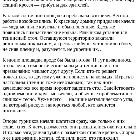
секций кресел — трибуны для зрителей.
В таком состоянии площадка пребывала всю зиму. Весной
работы возобновились. К красному домику приделали качели
— модные ныне круглые и обыкновенные. Здесь же
появились гимнастические кольца. Рядышком установили
теннисный стол. Оставшуюся территорию закатали
резиновым покрытием, а кресла-трибуны установили сбоку,
не сняв пленку и, разумеется, не укрепив их…
К июню площадка вроде бы была готова. И тут выяснилось,
что качели, гимнастические кольца и теннисный стол
чрезвычайно мешают друг другу. Если кто‑то решает
покачаться, то другому уже не повисеть на кольцах. Играть в
настольный теннис тоже невозможно, так как ноги
качающегося все время норовят зацепить стол. Задействовать
одновременно и круглые качели, и обычные проблематично:
слишком тесно. Хуже всего — наличие металлического угла,
на который рискует напороться любой, кто качнется
посильнее.
Опоры турников начали шататься сразу, как только с них
сошел снег. К лету, разумеется, они расшатались окончательно.
И только загадочная тумба с разметкой стояла крепко. Споры
о ее назначении, кстати, сблизили всех, кто приходил