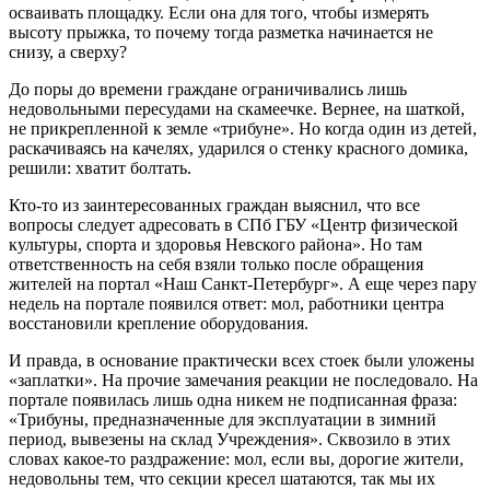
осваивать площадку. Если она для того, чтобы измерять
высоту прыжка, то почему тогда разметка начинается не
снизу, а сверху?
До поры до времени граждане ограничивались лишь
недовольными пересудами на скамеечке. Вернее, на шаткой,
не прикрепленной к земле «трибуне». Но когда один из детей,
раскачиваясь на качелях, ударился о стенку красного домика,
решили: хватит болтать.
Кто‑то из заинтересованных граждан выяснил, что все
вопросы следует адресовать в СПб ГБУ «Центр физической
культуры, спорта и здоровья Невского района». Но там
ответственность на себя взяли только после обращения
жителей на портал «Наш Санкт-Петербург». А еще через пару
недель на портале появился ответ: мол, работники центра
восстановили крепление оборудования.
И правда, в основание практически всех стоек были уложены
«заплатки». На прочие замечания реакции не последовало. На
портале появилась лишь одна никем не подписанная фраза:
«Трибуны, предназначенные для эксплуатации в зимний
период, вывезены на склад Учреждения». Сквозило в этих
словах какое‑то раздражение: мол, если вы, дорогие жители,
недовольны тем, что секции кресел шатаются, так мы их