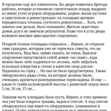
В прошлом году все изменилось. Во дворе появилась бригада
рабочих, которые установили строительную ограду, выдрали
из земли утлое игровое оборудование, редкие лысые кустики
и приступили к реконструкции: по площадке активно
передвигалась техника, суетились ремонтники… Хотя, что
именно они делали, было непонятно. Жители окрестных
домов долго не замечали результатов. Разве что в углу двора
возникло высокое ярко-красное сооружение.
Поздней осенью площадка открылась… Вернее, ее открыли
сами граждане, которым уже не терпелось глянуть, что же
получилось. Вид был, прямо сказать, не очень. Красное
сооружение представляло собой домик «на сваях», куда
можно было либо подняться по лесенке, либо забраться,
используя отверстия в стенке в качестве опор для ног.
Надеялись на горку… Но она не была предусмотрена. Также
обнаружились ряды стоек, на которые должны были,
очевидно, крепиться разноуровневые перекладины. И еще —
какая‑то тумба полуметровой высоты с разметкой сверху вниз:
5 см, 10 см, 15 см…
Львиная часть площадки была пуста. Вернее, к тому времени
она уже была покрыта лужами, льдом и снегом. А под снегом
обнаружилось еще какое‑то оборудование, упакованное в
пленку. Особо любопытные надорвали ее и обнаружили пару