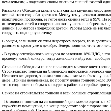
немаленьким, - поделился своим мнением с нашей газетой один
Развязка на Обводном канале стала сначала крупным недострое
весной этого года обанкротился. Между тем у развязки довольн
практически построена, ее готовность оценивается в 95%. На 
инженерных сетей и сооружению пяти участков набережных вдо
длиной 130 метров) подрядчик другой. Работы здесь не так быст
соорудить подпорную стенку.
В общем, если заняться этим недостроем всерьез, то за десято
развязке откроют уже в декабре. Теперь понятно, что этого не
- В сумму сентябрьского конкурса не заложили 18% НДС, а это 
проведут новый конкурс, тогда желающие найдутся, - сообщил 
Стройка на Обводном канале производит мрачное впечатление, 
Строительство тоннеля на Синопской набережной началось еще
Невского все дороги, заложил тоннель, а затем с объекта ушел
дыра. Причем немаленькая, по проекту длина тоннеля около 30
этого года после победы в конкурсе к работе на стройке прис
Сейчас на строительстве тоннеля и всей большой стройплощадк
- Готовность тоннеля на сегодняшний день можно оценить в 85
служебных помещений, а в конце предстоит асфальтирование. О
новой набережной. По реконструкции проводятся уже итоговые 