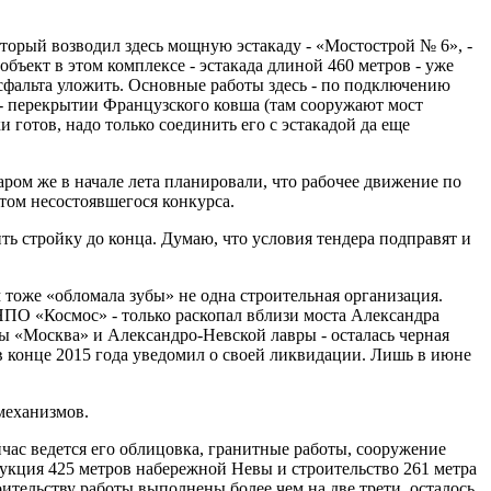
торый возводил здесь мощную эстакаду - «Мостострой № 6», -
бъект в этом комплексе - эстакада длиной 460 метров - уже
 асфальта уложить. Основные работы здесь - по подключению
- перекрытии Французского ковша (там сооружают мост
 готов, надо только соединить его с эстакадой да еще
аром же в начале лета планировали, что рабочее движение по
етом несостоявшегося конкурса.
ть стройку до конца. Думаю, что условия тендера подправят и
 тоже «обломала зубы» не одна строительная организация.
НПО «Космос» - только раскопал вблизи моста Александра
цы «Москва» и Александро-Невской лавры - осталась черная
 в конце 2015 года уведомил о своей ликвидации. Лишь в июне
механизмов.
час ведется его облицовка, гранитные работы, сооружение
рукция 425 метров набережной Невы и строительство 261 метра
ительству работы выполнены более чем на две трети, осталось