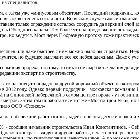
 из специалистов.
м, а затем уже «минусовым объектом». Последний подрядчик, ко
о высокая степень готовности. Во всяком случае самый главный о
эстакаде только ограждение осталось соорудить да верхний слой
ль Обводного канала. Тем более что на продолжении эстакады 
ро, но ведутся. Мост через Г-образную протоку тоже практически
к месяцев или даже быстрее с ним можно было бы справиться. Нед
 случится, но будущее выглядит все же небезнадежным. Даже с уч
серьезная прореха, поэтому-то никто не выразил желания доводи
редакции эксперт по строительству.
зато наконец-то порадовал другой дорожный объект, на котором
 в 2012 году. Однако первый подрядчик - московская компания 
. И на Синопской набережной в самом центре города - у гостини
0 метров. Затем там поработал все тот же «Мостострой № 6», но
тупило ООО «Геоизол».
е на набережной работа кипит, задействованы десятки людей и 
%, - сообщил начальник строительства Иван Константинов. - Сей
днако в контракт входят и другие работы, в частности, реконст
операции - по гидроизоляции, зачистке швов. А по новому стро