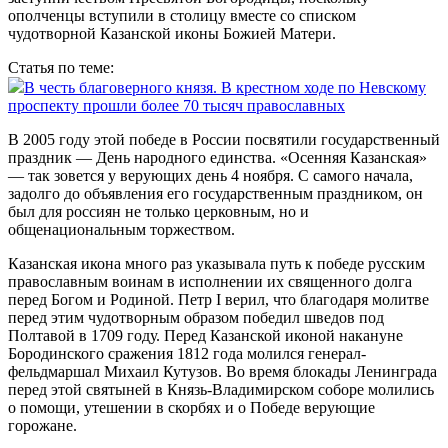
ополченцы вступили в столицу вместе со списком
чудотворной Казанской иконы Божией Матери.
Статья по теме:
В честь благоверного князя. В крестном ходе по Невскому
проспекту прошли более 70 тысяч православных
В 2005 году этой победе в России посвятили государственный
праздник — День народного единства. «Осенняя Казанская»
— так зовется у верующих день 4 ноября. С самого начала,
задолго до объявления его государственным праздником, он
был для россиян не только церковным, но и
общенациональным торжеством.
Казанская икона много раз указывала путь к победе русским
православным воинам в исполнении их священного долга
перед Богом и Родиной. Петр I верил, что благодаря молитве
перед этим чудотворным образом победил шведов под
Полтавой в 1709 году. Перед Казанской иконой накануне
Бородинского сражения 1812 года молился генерал-
фельдмаршал Михаил Кутузов. Во время блокады Ленинграда
перед этой святыней в Князь-Владимирском соборе молились
о помощи, утешении в скорбях и о Победе верующие
горожане.