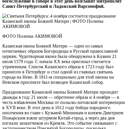
богослужение в соборе в этот день возглавит митрополит
Санкт-Петербургский и Ладожский Варсонофий.
ФОТО Полины АКИМОВОЙ
Казанская икона Божией Матери — один из самых
почитаемых образов Богородицы в Русской православной
церкви. Чудотворная икона была обнаружена в Казани 21
июля 1579 года. С начала XX века оригинал считается
утраченным. Список Казанского образа в 1723 году был
принесен в Петербург и стал одной из главных святынь
города на Неве. В 1811‑м специально для этой иконы на
Невском проспекте был возведен Казанский собор.
Празднование Казанской иконы Божией Матери проходит
дважды в год: 21 июля — обретение образа и 4 ноября — в
честь избавления Москвы от польско-литовской интервенции
в XVII веке. В этот день в 1612 году бойцы народного
ополчения во главе с Кузьмой Мининым и князем Дмитрием
Пожарским взяли штурмом Китай-город, а через два дня
изгнали захватчиков из Кремля. Это событие связывают с
заступничеством Пресвятой Богородицы, поскольку