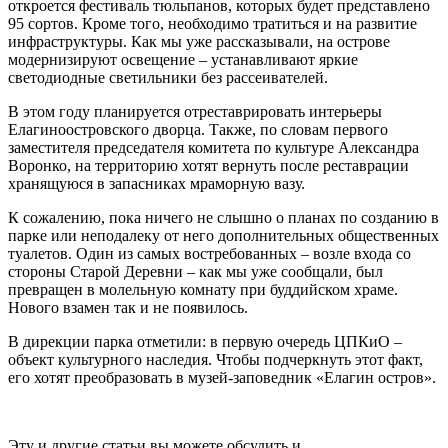
откроется фестиваль тюльпанов, которых будет представлено
95 сортов. Кроме того, необходимо тратиться и на развитие
инфраструктуры. Как мы уже рассказывали, на острове
модернизируют освещение – устанавливают яркие
светодиодные светильники без рассеивателей.
В этом году планируется отреставрировать интерьеры
Елагиноостровского дворца. Также, по словам первого
заместителя председателя комитета по культуре Александра
Воронко, на территорию хотят вернуть после реставрации
хранящуюся в запасниках мраморную вазу.
К сожалению, пока ничего не слышно о планах по созданию в
парке или неподалеку от него дополнительных общественных
туалетов. Один из самых востребованных – возле входа со
стороны Старой Деревни – как мы уже сообщали, был
превращен в молельную комнату при буддийском храме.
Нового взамен так и не появилось.
В дирекции парка отметили: в первую очередь ЦПКиО –
объект культурного наследия. Чтобы подчеркнуть этот факт,
его хотят преобразовать в музей-заповедник «Елагин остров».
Эту и другие статьи вы можете обсудить и