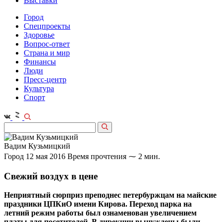
Выставки
Город
Спецпроекты
Здоровье
Вопрос-ответ
Страна и мир
Финансы
Люди
Пресс-центр
Культура
Спорт
Вадим Кузьмицкий
Город
12 мая 2016
Время прочтения ⁓ 2 мин.
Свежий воздух в цене
Неприятный сюрприз преподнес петербуржцам на майские
праздники ЦПКиО имени Кирова. Переход парка на
летний режим работы был ознаменован увеличением
платы для посетителей. В дирекции вынуждены были