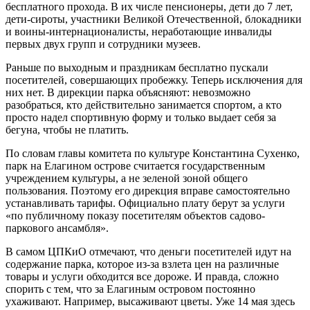
бесплатного прохода. В их числе пенсионеры, дети до 7 лет,
дети-сироты, участники Великой Отечественной, блокадники
и воины-интернационалисты, неработающие инвалиды
первых двух групп и сотрудники музеев.
Раньше по выходным и праздникам бесплатно пускали
посетителей, совершающих пробежку. Теперь исключения для
них нет. В дирекции парка объясняют: невозможно
разобраться, кто действительно занимается спортом, а кто
просто надел спортивную форму и только выдает себя за
бегуна, чтобы не платить.
По словам главы комитета по культуре Константина Сухенко,
парк на Елагином острове считается государственным
учреждением культуры, а не зеленой зоной общего
пользования. Поэтому его дирекция вправе самостоятельно
устанавливать тарифы. Официально плату берут за услуги
«по публичному показу посетителям объектов садово-
паркового ансамбля».
В самом ЦПКиО отмечают, что деньги посетителей идут на
содержание парка, которое из-за взлета цен на различные
товары и услуги обходится все дороже. И правда, сложно
спорить с тем, что за Елагиным островом постоянно
ухаживают. Например, высаживают цветы. Уже 14 мая здесь