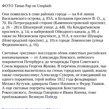
ФОТО Tamas Pap on Unsplash
Они появились в семи районах города — на 8‑й линии
Васильевского острова, д. 85А, и Большом проспекте В. О., д.
70. На Петроградской стороне (Каменноостровский проспект,
д. 26 – 28) и Шпалерной улице, д. 44Б. На Кондратьевском
проспекте, д. 14, и набережной Обводного канала, д. 89, а
также на Московском проспекте, д. 91А, в поселке Шушары
(Новгородский проспект, д. 10) и городе Ломоносове (улица
Федюнинского, д. 16).
Световые «рисунки» воссоздали облик известных российских
военачальников — от Александра Невского, небесного
покровителя Петербурга, до четырежды Героя Советского
Союза маршала Георгия Жукова. В перечень полководцев, чьи
изображения высветились на стенах городских зданий, вошли
также генералиссимус Александр Суворов, не изведавший ни
одного поражения, герой войны 1812 года фельдмаршал
Михаил Кутузов, адмиралы Павел Нахимов и Федор Ушаков.
А еще световые портреты маршалов Константина
Рокоссовского, Леонида Говорова и Ивана Конева, тоже
приближавших Великую Победу.