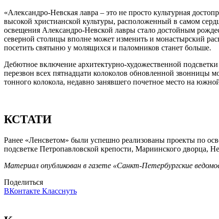
«Александро-Невская лавра – это не просто культурная достопр
высокой христианской культуры, расположенный в самом сердц
освещения Александро-Невской лавры стало достойным рождест
северной столицы вполне может изменить и монастырский распо
посетить святыню у молящихся и паломников станет больше.
Дебютное включение архитектурно-художественной подсветки с
перезвон всех пятнадцати колоколов обновленной звонницы мон
тонного колокола, недавно занявшего почетное место на южно
КСТАТИ
Ранее «Ленсветом» были успешно реализованы проекты по ос
подсветке Петропавловской крепости, Мариинского дворца, Н
Материал опубликован в газете «Санкт-Петербургские ведомос
Поделиться
ВКонтакте
Класснуть