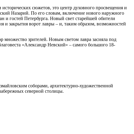
тни исторических сюжетов, это центр духовного просвещения и
тский Назарий. По его словам, включение нового наружного
ан и гостей Петербурга. Новый свет старейшей обители
я и закрытия ворот лавры – и, таким образом, возможностей
р множество зрителей. Новым светом лавра засияла под
благовеста «Александр Невский» – самого большого 18-
змайловским соборами, архитектурно-художественной
 набережных северной столицы.