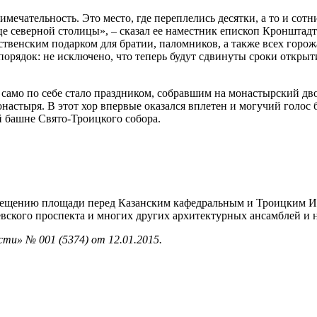
имечательность. Это место, где переплелись десятки, а то и со
е северной столицы», – сказал ее наместник епископ Кронштад
венским подарком для братии, паломников, а также всех горож
рядок: не исключено, что теперь будут сдвинуты сроки открыти
амо по себе стало праздником, собравшим на монастырский дво
астыря. В этот хор впервые оказался вплетен и могучий голос 
й башне Свято-Троицкого собора.
вещению площади перед Казанским кафедральным и Троицким И
евского проспекта и многих других архитектурных ансамблей и
ти» № 001 (5374) от 12.01.2015.