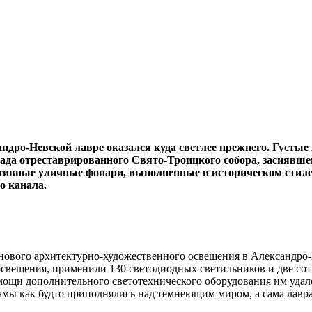
дро-Невской лавре оказался куда светлее прежнего. Густые
сада отреставрированного Свято-Троицкого собора, засиявш
ативные уличные фонари, выполненные в историческом стиле
о канала.
 нового архитектурно-художественного освещения в Александро
освещения, применили 130 светодиодных светильников и две со
ощи дополнительного светотехнического оборудования им удалос
амы как будто приподнялись над темнеющим миром, а сама лавр