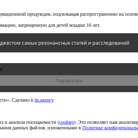
мационной продукции, подлежащая распространению на основа
мацию, запрещенную для детей младше 16 лет.
йджестом самых резонансных статей и расследований
х.
сти».
Сделано в
its.agency
та и анализа посещаемости
(сookies)
. Это позволяет нам анализи
зования данных файлов, изложенными в
Политике конфиденциаль