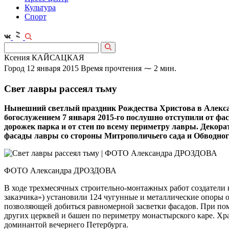
Культура
Спорт
Ксения КАЙСАЦКАЯ
Город
12 января 2015
Время прочтения ⁓ 2 мин.
Свет лавры рассеял тьму
Нынешний светлый праздник Рождества Христова в Алексан
богослужением 7 января 2015-го послушно отступили от фа
дорожек парка и от стен по всему периметру лавры. Декор
фасады лавры со стороны Митрополичьего сада и Обводног
ФОТО Александра ДРОЗДОВА
В ходе трехмесячных строительно-монтажных работ создатели
заказчика») установили 124 чугунные и металлические опоры 
позволяющей добиться равномерной засветки фасадов. При пом
других церквей и башен по периметру монастырского каре. Хр
доминантой вечернего Петербурга.