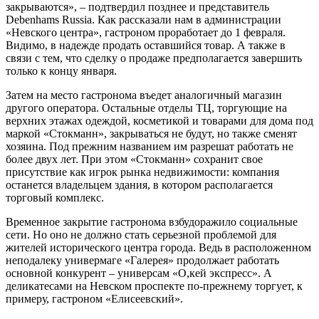
закрываются», – подтвердил позднее и представитель
Debenhams Russia. Как рассказали нам в администрации
«Невского центра», гастроном проработает до 1 февраля.
Видимо, в надежде продать оставшийся товар. А также в
связи с тем, что сделку о продаже предполагается завершить
только к концу января.
Затем на место гастронома въедет аналогичный магазин
другого оператора. Остальные отделы ТЦ, торгующие на
верхних этажах одеждой, косметикой и товарами для дома под
маркой «Стокманн», закрываться не будут, но также сменят
хозяина. Под прежним названием им разрешат работать не
более двух лет. При этом «Стокманн» сохранит свое
присутствие как игрок рынка недвижимости: компания
останется владельцем здания, в котором располагается
торговый комплекс.
Временное закрытие гастронома взбудоражило социальные
сети. Но оно не должно стать серьезной проблемой для
жителей исторического центра города. Ведь в расположенном
неподалеку универмаге «Галерея» продолжает работать
основной конкурент – универсам «О,кей экспресс». А
деликатесами на Невском проспекте по-прежнему торгует, к
примеру, гастроном «Елисеевский».