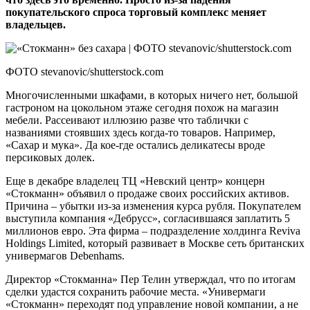
покупательского спроса торговый комплекс меняет
владельцев.
ФОТО stevanovic/shutterstock.com
Многочисленными шкафами, в которых ничего нет, большой
гастроном на цокольном этаже сегодня похож на магазин
мебели. Рассеивают иллюзию разве что таблички с
названиями стоявших здесь когда-то товаров. Например,
«Сахар и мука». Да кое-где остались деликатесы вроде
персиковых долек.
Еще в декабре владелец ТЦ «Невский центр» концерн
«Стокманн» объявил о продаже своих российских активов.
Причина – убытки из-за изменения курса рубля. Покупателем
выступила компания «Дебрусс», согласившаяся заплатить 5
миллионов евро. Эта фирма – подразделение холдинга Reviva
Holdings Limited, который развивает в Москве сеть британских
универмагов Debenhams.
Директор «Стокманна» Пер Телин утверждал, что по итогам
сделки удастся сохранить рабочие места. «Универмаги
«Стокманн» переходят под управление новой компании, а не