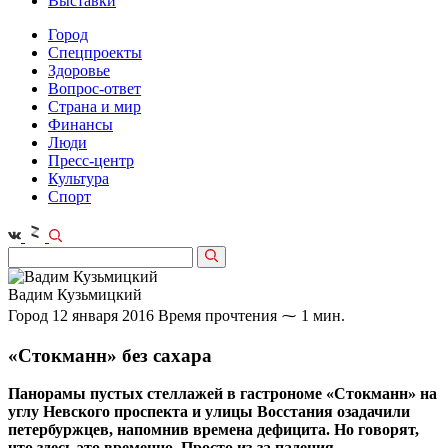
Выставки
Город
Спецпроекты
Здоровье
Вопрос-ответ
Страна и мир
Финансы
Люди
Пресс-центр
Культура
Спорт
Вадим Кузьмицкий
Город
12 января 2016
Время прочтения ⁓ 1 мин.
«Стокманн» без сахара
Панорамы пустых стеллажей в гастрономе «Стокманн» на
углу Невского проспекта и улицы Восстания озадачили
петербуржцев, напомнив времена дефицита. Но говорят,
что здесь это временно. Просто из-за падения