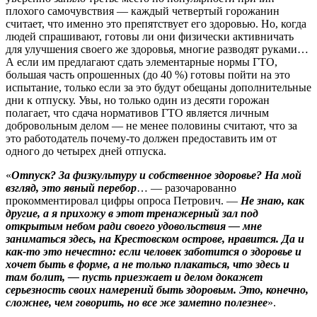
плохого самочувствия — каждый четвертый горожанин
считает, что именно это препятствует его здоровью. Но, когда
людей спрашивают, готовы ли они физически активничать
для улучшения своего же здоровья, многие разводят руками…
А если им предлагают сдать элементарные нормы ГТО,
большая часть опрошенных (до 40 %) готовы пойти на это
испытание, только если за это будут обещаны дополнительные
дни к отпуску. Увы, но только один из десяти горожан
полагает, что сдача нормативов ГТО является личным
добровольным делом — не менее половины считают, что за
это работодатель почему‑то должен предоставить им от
одного до четырех дней отпуска.
«
Отпуск? За физкультуру и собственное здоровье? На мой
взгляд, это явный перебор
… — разочарованно
прокомментировал цифры опроса Петрович. —
Не знаю, как
другие, а я прихожу в этот тренажерный зал под
открытым небом ради своего удовольствия — мне
заниматься здесь, на Крестовском острове, нравится. Да и
как‑то это нечестно: если человек заботится о здоровье и
хочет быть в форме, а не только плакаться, что здесь и
там болит, — пусть приезжает и делом докажет
серьезность своих намерений быть здоровым. Это, конечно,
сложнее, чем говорить, но все же заметно полезнее
».