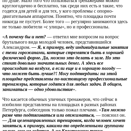
по душе. Мало того что пользоваться тренажерами можно
круглогодично и бесплатно, так среди них есть и такие, что
годятся для детей и для тех, у кого проблемы с опорно-
двигательным аппаратом. Понятно, что площадка почти
никогда не пустует. Более того — регулярно занимаются здесь
не только любители «с улицы», но и профессионалы.
«
А почему бы и нет?
— ответил мне вопросом на вопрос
брутального вида молодой человек, представившийся
Александром.
— Я, к примеру, веду индивидуальные занятия
с теми горожанами, которые стремятся быть в хорошей
физической форме. Да, можно это делать в зале. Но это
стоит довольно значительных денег. А здесь все
происходит на воздухе, а если еще и в хорошую погоду —
что может быть лучше?! Могу подтвердить: на этой
площадке представлены по‑настоящему профессиональные
тренажеры, которые годятся для любых задач. В общем,
заниматься — одно удовольствие
».
Что касается обычных уличных тренажеров, что сейчас в
изобилии представлены на площадках в разных районах
Петербурга, собеседник только пожал плечами. «
Там можно
разве что подтягиваться или отжиматься,
— пояснил он.
— Для целенаправленных тренировок, когда человек хочет
заняться, к примеру, какими‑то определенными группами
мышц, они не годятся. А на Крестовском таких