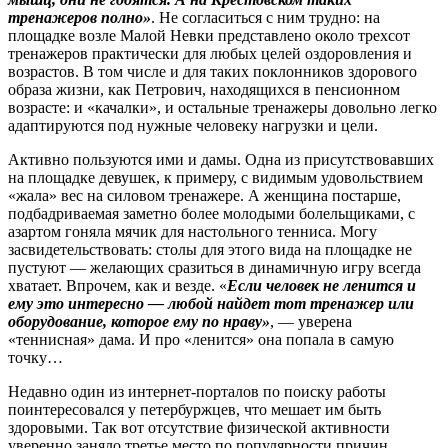
тренажеров полно»
. Не согласиться с ним трудно: на
площадке возле Малой Невки представлено около трехсот
тренажеров практически для любых целей оздоровления и
возрастов. В том числе и для таких поклонников здорового
образа жизни, как Петрович, находящихся в пенсионном
возрасте: и «качалки», и остальные тренажеры довольно легко
адаптируются под нужные человеку нагрузки и цели.
Активно пользуются ими и дамы. Одна из присутствовавших
на площадке девушек, к примеру, с видимым удовольствием
«жала» вес на силовом тренажере. А женщина постарше,
подбадриваемая заметно более молодыми болельщиками, с
азартом гоняла мячик для настольного тенниса. Могу
засвидетельствовать: столы для этого вида на площадке не
пустуют — желающих сразиться в динамичную игру всегда
хватает. Впрочем, как и везде. «
Если человек не ленится и
ему это интересно — любой найдет тот тренажер или
оборудование, которое ему по нраву»
, — уверена
«теннисная» дама. И про «ленится» она попала в самую
точку…
Недавно один из интернет-порталов по поиску работы
поинтересовался у петербуржцев, что мешает им быть
здоровыми. Так вот отсутствие физической активности
уверенно заняло третье место по популярности причин