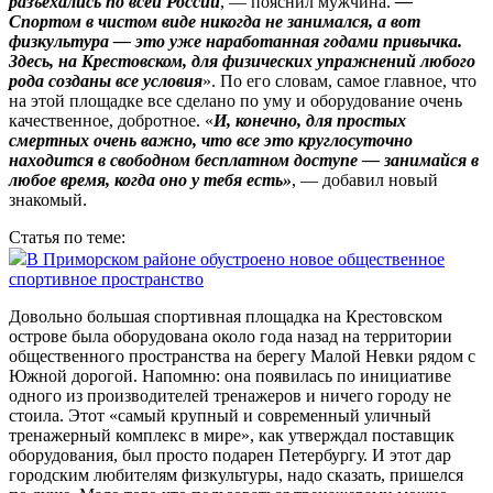
разъехались по всей России
, — пояснил мужчина.
—
Спортом в чистом виде никогда не занимался, а вот
физкультура — это уже наработанная годами привычка.
Здесь, на Крестовском, для физических упражнений любого
рода созданы все условия
». По его словам, самое главное, что
на этой площадке все сделано по уму и оборудование очень
качественное, добротное. «
И, конечно, для простых
смертных очень важно, что все это круглосуточно
находится в свободном бесплатном доступе — занимайся в
любое время, когда оно у тебя есть»
, — добавил новый
знакомый.
Статья по теме:
В Приморском районе обустроено новое общественное
спортивное пространство
Довольно большая спортивная площадка на Крестовском
острове была оборудована около года назад на территории
общественного пространства на берегу Малой Невки рядом с
Южной дорогой. Напомню: она появилась по инициативе
одного из производителей тренажеров и ничего городу не
стоила. Этот «самый крупный и современный уличный
тренажерный комплекс в мире», как утверждал поставщик
оборудования, был просто подарен Петербургу. И этот дар
городским любителям физкультуры, надо сказать, пришелся