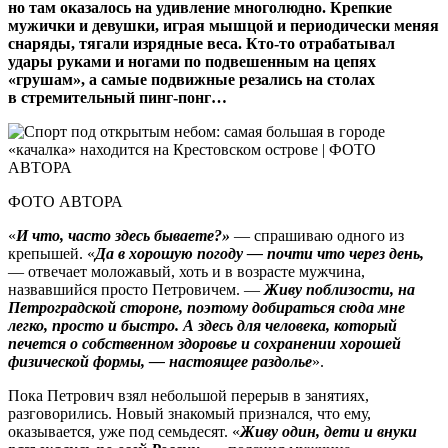
но там оказалось на удивление многолюдно. Крепкие
мужички и девушки, играя мышцой и периодически меняя
снаряды, тягали изрядные веса. Кто‑то отрабатывал
удары руками и ногами по подвешенным на цепях
«грушам», а самые подвижные резались на столах
в стремительный пинг-понг…
ФОТО АВТОРА
«
И что, часто здесь бываете?»
— спрашиваю одного из
крепышей. «
Да в хорошую погоду — почти что через день,
— отвечает моложавый, хоть и в возрасте мужчина,
назвавшийся просто Петровичем. —
Живу поблизости, на
Петроградской стороне, поэтому добираться сюда мне
легко, просто и быстро. А здесь для человека, который
печется о собственном здоровье и сохранении хорошей
физической формы, — настоящее раздолье
».
Пока Петрович взял небольшой перерыв в занятиях,
разговорились. Новый знакомый признался, что ему,
оказывается, уже под семьдесят. «
Живу один, дети и внуки