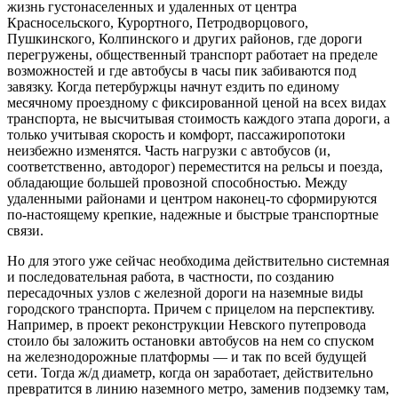
жизнь густонаселенных и удаленных от центра
Красносельского, Курортного, Петродворцового,
Пушкинского, Колпинского и других районов, где дороги
перегружены, общественный транспорт работает на пределе
возможностей и где автобусы в часы пик забиваются под
завязку. Когда петербуржцы начнут ездить по единому
месячному проездному с фиксированной ценой на всех видах
транспорта, не высчитывая стоимость каждого этапа дороги, а
только учитывая скорость и комфорт, пассажиропотоки
неизбежно изменятся. Часть нагрузки с автобусов (и,
соответственно, автодорог) переместится на рельсы и поезда,
обладающие большей провозной способностью. Между
удаленными районами и центром наконец‑то сформируются
по‑настоящему крепкие, надежные и быстрые транспортные
связи.
Но для этого уже сейчас необходима действительно системная
и последовательная работа, в частности, по созданию
пересадочных узлов с железной дороги на наземные виды
городского транспорта. Причем с прицелом на перспективу.
Например, в проект реконструкции Невского путепровода
стоило бы заложить остановки автобусов на нем со спуском
на железнодорожные платформы — и так по всей будущей
сети. Тогда ж/д диаметр, когда он заработает, действительно
превратится в линию наземного метро, заменив подземку там,