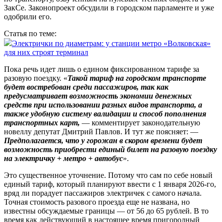
ЗакСе. Законопроект обсудили в городском парламенте и уже
одобрили его.
Статья по теме:
Электрички по диаметрам: у станции метро «Волковская»
для них строят терминал
Пока речь идет лишь о едином фиксированном тарифе за
разовую поездку. «
Такой тариф на городском транспорте
будет востребован среди пассажиров, так как
предусматривает возможность экономии денежных
средств при использовании разных видов транспорта, а
также удобную систему валидации и способ пополнения
транспортных карт,
— комментирует законодательную
новеллу депутат Дмитрий Павлов. И тут же поясняет: —
Предполагается, что у горожан в скором времени будет
возможность приобрести единый билет на разовую поездку
на электричку + метро + автобус
».
Это существенное уточнение. Потому что сам по себе новый
единый тариф, который планируют ввести с 1 января 2026‑го,
вряд ли порадует пассажиров электричек с самого начала.
Точная стоимость разового проезда еще не названа, но
известны обсуждаемые границы — от 56 до 65 рублей. В то
время как действующий в настоящее время пригородный