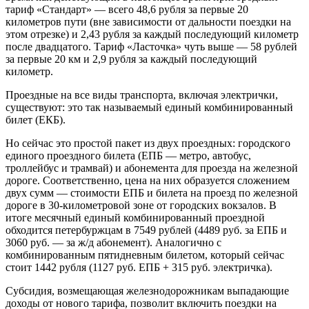
тариф «Стандарт» — всего 48,6 рубля за первые 20
километров пути (вне зависимос­ти от дальности поездки на
этом отрезке) и 2,43 рубля за каждый последующий километр
после двадцатого. Тариф «Ласточка» чуть выше — 58 рублей
за первые 20 км и 2,9 рубля за каждый последующий
километр.
Проездные на все виды транспорта, включая электрички,
существуют: это так называемый единый комбинированный
билет (ЕКБ).
Но сейчас это простой пакет из двух проездных: городского
единого проездного билета (ЕПБ — метро, автобус,
троллейбус и трамвай) и абонемента для проезда на железной
дороге. Соответственно, цена на них образуется сложением
двух сумм — стоимости ЕПБ и билета на проезд по железной
дороге в 30‑километровой зоне от городских вокзалов. В
итоге месячный единый комбинированный проездной
обходится петербуржцам в 7549 руб­лей (4489 руб. за ЕПБ и
3060 руб. — за ж/д абонемент). Аналогично с
комбинированным пятидневным билетом, который сейчас
стоит 1442 рубля (1127 руб. ЕПБ + 315 руб. электричка).
Субсидия, возмещающая железнодорожникам выпадающие
доходы от нового тарифа, позволит включить поездки на