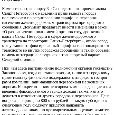
Комиссия по транспорту ЗакСа подготовила проект закона
Санкт-Петербурга о наделении правительства города
полномочием по регулированию тарифа на перевозки
населения железнодорожным транспортом пригородного
сообщения. Документ предлагает внести изменения в закон
«О разграничении полномочий органов государственной
власти Санкт-Петербурга в сфере железнодорожного
транспорта на территории Санкт-Петербурга», чтобы город
мог установить фиксированный тариф на железнодорожном
транспорте во внутригородском сообщении и таким образом
помочь интеграции электричек в транспортный каркас
Северной столицы.
При чем здесь разграничение полномочий органов госвласти?
Законопроект, когда он станет законом, позволит городскому
правительству финансово поддерживать из средств госпрог­
рамм компании, занимающиеся перевозками на железных
дорогах. Конкретно — компенсировать им выпадающие из‑за
введения фиксированного тарифа доходы так же, как это
делается в отношении других городских перевозчиков. Цена
вопроса — примерно 800 млн рублей — такую субсидию в
следующем году бюджету придется направить
железнодорожникам, по предварительным оценкам комитета
по транспорту, озвученным на нулевых чтениях бюджета в