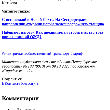
Казакова.
Читайте также:
С остановкой в Новой Лахте. На Сестрорецком
направлении открыли новую железнодорожную станцию
Набирают высоту. Как продвигается строительство трёх
новых станций ОЖД?
#электрички
#общественный транспорт
#тариф
Материал опубликован в газете «Санкт-Петербургские
ведомости» № 188 (8010) от 09.10.2025 под заголовком
«Тариф желаний».
Поделиться
ВКонтакте
Класснуть
Комментарии
Вконтакте