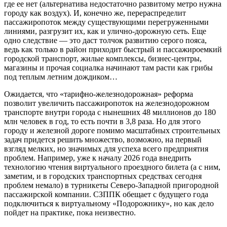
где ее нет (альтернатива недостаточно развитому метро нужна
городу как воздух). И, конечно же, перераспределит
пассажиропоток между существующими перегруженными
линиями, разгрузит их, как и улично-дорожную сеть. Еще
одно следствие — это даст толчок развитию серого пояса,
ведь как только в район приходит быстрый и пассажироемкий
городской транспорт, жилые комплексы, бизнес-центры,
магазины и прочая социалка начинают там расти как грибы
под теплым летним дождиком…
Ожидается, что «тарифно-железнодорожная» реформа
позволит увеличить пассажиропоток на железнодорожном
транспорте внутри города с нынешних 48 миллионов до 180
млн человек в год, то есть почти в 3,8 раза. Но для этого
городу и железной дороге помимо масштабных строительных
задач придется решить множество, возможно, на первый
взгляд мелких, но значимых для успеха всего предприятия
проблем. Например, уже к началу 2026 года внедрить
технологию чтения виртуального проездного билета (а с ним,
заметим, и в городских транспортных средствах сегодня
проблем немало) в турникеты Северо-Западной пригородной
пассажирской компании. СЗППК обещает с будущего года
подключиться к виртуальному «Подорожнику», но как дело
пойдет на практике, пока неизвестно.