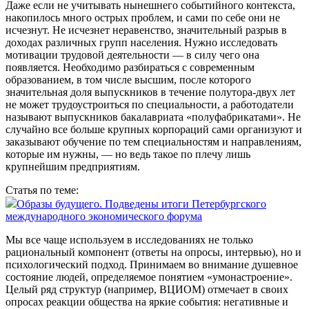
Даже если не учитывать нынешнего событийного контекста,
накопилось много острых проб­лем, и сами по себе они не
исчезнут. Не исчезнет неравенство, значительный разрыв в
доходах различных групп населения. Нужно исследовать
мотивации трудовой деятельности — в силу чего она
появляется. Необходимо разбираться с современным
образованием, в том числе высшим, после которого
значительная доля выпускников в течение полутора-двух лет
не может трудоустроиться по специальности, а работодатели
называют выпускников бакалавриата «полуфабрикатами». Не
случайно все больше крупных корпораций сами организуют и
заказывают обучение по тем специальностям и направлениям,
которые им нужны, — но ведь такое по плечу лишь
крупнейшим предприятиям.
Статья по теме:
Образы будущего. Подведены итоги Петербургского
международного экономического форума
Мы все чаще используем в исследованиях не только
рациональный компонент (ответы на опросы, интервью), но и
психологический подход. Принимаем во внимание душевное
состояние людей, определяемое понятием «умонастроение».
Целый ряд структур (например, ВЦИОМ) отмечает в своих
опросах реакции общества на яркие события: негативные и