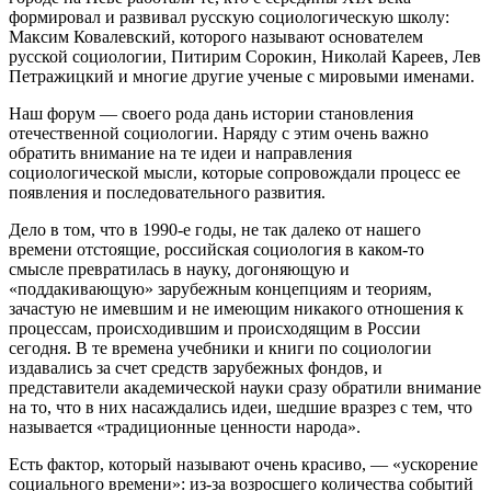
формировал и развивал русскую социологическую школу:
Максим Ковалевский, которого называют основателем
русской социологии, Питирим Сорокин, Николай Кареев, Лев
Петражицкий и многие другие ученые с мировыми именами.
Наш форум — своего рода дань истории становления
отечественной социологии. Наряду с этим очень важно
обратить внимание на те идеи и направления
социологической мысли, которые сопровождали процесс ее
появления и последовательного развития.
Дело в том, что в 1990‑е годы, не так далеко от нашего
времени отстоящие, российская социо­логия в каком‑то
смысле превратилась в науку, догоняющую и
«поддакивающую» зарубежным концепциям и теориям,
зачастую не имевшим и не имеющим никакого отношения к
процессам, происходившим и происходящим в России
сегодня. В те времена учебники и книги по социологии
издавались за счет средств зарубежных фондов, и
представители академической науки сразу обратили внимание
на то, что в них насаждались идеи, шедшие вразрез с тем, что
называется «традиционные ценности народа».
Есть фактор, который называют очень красиво, — «ускорение
социального времени»: из‑за возросшего количества событий