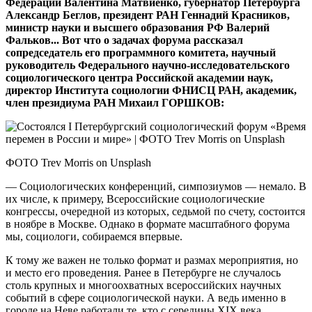
Федерации Валентина Матвиенко, губернатор Петербурга
Александр Беглов, президент РАН Геннадий Красников,
министр науки и высшего образования РФ Валерий
Фальков... Вот что о задачах форума рассказал
сопредседатель его программного комитета, научный
руководитель Федерального научно-исследовательского
социологического центра Российской академии наук,
директор Института социологии ФНИСЦ РАН, академик,
член президиума РАН Михаил ГОРШКОВ:
ФОТО Trev Morris on Unsplash
— Социологических конференций, симпозиумов — немало. В
их числе, к примеру, Всероссийские социологические
конгрессы, очередной из которых, седьмой по счету, состоится
в ноябре в Москве. Однако в формате масштабного форума
мы, социологи, собираемся впервые.
К тому же важен не только формат и размах мероприятия, но
и место его проведения. Ранее в Петербурге не случалось
столь крупных и многоохватных всероссийских научных
событий в сфере социологической науки. А ведь именно в
городе на Неве работали те, кто с середины XIX века