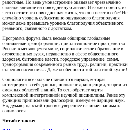
радостные. Но ведь умонастроение оказывает чрезвычайно
сильное влияние на повседневную жизнь. И важно понять, из
чего состоит эта повседневная жизнь, что она несет в себе? Не
случайно уровень субъективно ощущаемого благополучия
может даже превышать уровень благополучия объективного,
реального, связанного с достатком.
Программа форума была весьма обширна: глобальные
социальные трансформации, цивилизационное пространство
России в меняющемся мире, социологическое образование в
отечественных вузах, неравенство в сфере общественного
здоровья, бытование власти, городское управление, семья,
трансформация современного рынка труда, религий, практики
старения населения… Даже особенности той или иной кухни!
Социология все больше становится наукой, которая
интегрирует в себя данные, положения, концепции, теории из
смежных областей знаний. То есть обретает черты
комплексной интегративной научной дисциплины. Ранее эту
функцию приписывали философии, именуя ее царицей наук.
Но, думаю, царский трон все увереннее начинает занимать
социология.
Читайте также: