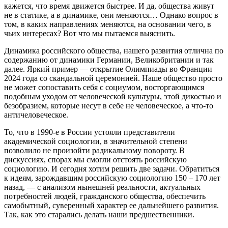
кажется, что время движется быстрее. И да, общества живут
не в статике, а в динамике, они меняются… Однако вопрос в
том, в каких направлениях меняются, на основании чего, в
чьих интересах? Вот что мы пытаемся выяснить.
Динамика российского общества, нашего развития отлична по
содержанию от динамики Германии, Великобритании и так
далее. Яркий пример — открытие Олимпиады во Франции
2024 года со скандальной церемонией. Наше общество просто
не может сопоставить себя с социумом, восторгающимся
подобным уходом от человеческой культуры, этой дикостью и
безобразием, которые несут в себе не человеческое, а что‑то
античеловеческое.
То, что в 1990‑е в России устояли представители
академической социологии, в значительной степени
позволило не произойти радикальному повороту. В
дискуссиях, спорах мы смогли отстоять российскую
социологию. И сегодня хотим решить две задачи. Обратиться
к идеям, зарождавшим российскую социологию 150 – 170 лет
назад, — с анализом нынешней реальности, актуальных
потребностей людей, гражданского общества, обеспечить
самобытный, суверенный характер ее дальнейшего развития.
Так, как это старались делать наши предшественники.