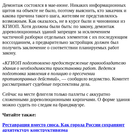
Демонтаж состоялся в мае-­июне. Никаких информационных
щитов на объекте не было, поэтому выяснить, кто заказчик и
какова причина такого шага, жителям не представлялось
возможным. Как оказалось, не в курсе были и чиновники из
КГИОП. Хотя должны были быть: по закону, демонтаж
дореволюционных зданий запрещен за исключением
частичной разборки отдельных элементов с их последующим
воссозданием, а предварительно застройщик должен был
получить заключение о соответствии планируемых работ
закону.
«КГИОП подготовлено предостережение правообладателю
здания о необходимости приостановки работ. Ведется
подготовка заявления в полицию о пресечении
противоправных действий»,
— сообщило ведомство. Комитет
рассматривает судебные перспективы дела.
Сейчас на месте флигеля только паллеты с аккуратно
сложенными дореволюционными кирпичами. О форме здания
можно судить по следам на брандмауэре.
Читайте также:
Реставрация вместо сноса. Как города России сохраняют
архитектуру конструктивизма