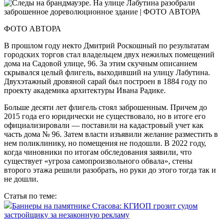
ФОТО АВТОРА
В прошлом году некто Дмитрий Роскошный по результатам
городских торгов стал владельцем двух нежилых помещений
дома на Садовой улице, 96. За этим скучным описанием
скрывался целый флигель, выходивший на улицу Лабутина.
Двухэтажный дровяной сарай был построен в 1884 году по
проекту академика архитектуры Ивана Радике.
Больше десяти лет флигель стоял заброшенным. Причем до
2015 года его юридически не существовало, но в итоге его
официализировали — поставили на кадастровый учет как
часть дома № 96. Затем власти изъявили желание разместить в
нем поликлинику, но помещения не подошли. В 2022 году,
когда чиновники по итогам обследования заявили, что
существует «угроза самопроизвольного обвала», стены
второго этажа решили разобрать, но руки до этого тогда так и
не дошли.
Статья по теме:
Баннеры на памятнике Стасова: КГИОП грозит судом
застройщику за незаконную рекламу