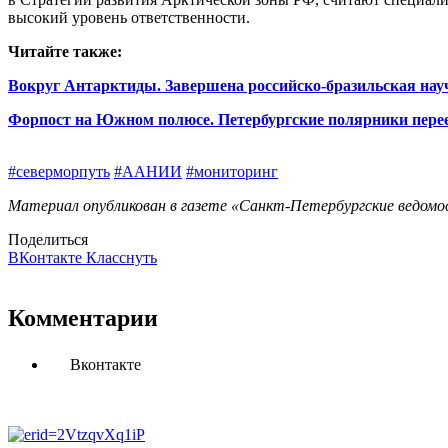
высокий уровень ответственности.
Читайте также:
Вокруг Антарктиды. Завершена российско-бразильская нау
Форпост на Южном полюсе. Петербургские полярники пере
#северморпуть
#ААНИИ
#мониторинг
Материал опубликован в газете «Санкт-Петербургские ведомос
Поделиться
ВКонтакте
Класснуть
Комментарии
Вконтакте