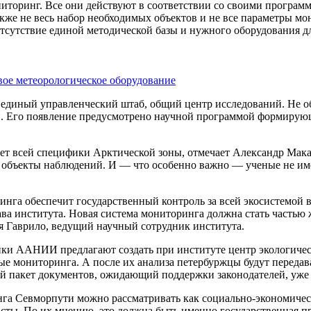
торинг. Все они действуют в соответствии со своими программ
акже не весь набор необходимых объектов и не все параметры 
тсутствие единой методической базы и нужного оборудования д
ое метеорологическое оборудование
 единый управленческий штаб, общий центр исследований. Не о
. Его появление предусмотрено ­научной программой формирую
ет всей специфики Арктической зоны, отмечает Александр Мака
и объекты наблюдений. И — что особенно важно — ученые не им
нга обеспечит государственный контроль за всей экосистемой 
лава института. Новая система мониторинга должна стать часть
я Гаврило, ведущий научный сотрудник института.
ники ААНИИ предлагают создать при институте центр экологиче
ные мониторинга. А после их анализа петербуржцы будут передав
пакет документов, ожидающий поддержки законодателей, уже 
нга Севморпути можно рассматривать как социально-экономичес
сты. По их мнению, это должна быть именно государственная п