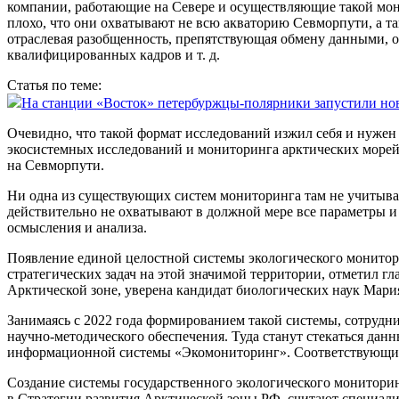
компании, работающие на Севере и осуществляющие такой мони
плохо, что они охватывают не всю акваторию Севморпути, а т
отраслевая разобщенность, препятствующая обмену данными, о
квалифицированных кадров и т. д.
Статья по теме:
На станции «Восток» петербуржцы-полярники запустили нов
Очевидно, что такой формат исследований изжил себя и нужен
экосистемных исследований и мониторинга арктических морей
на Севморпути.
Ни одна из существующих систем мониторинга там не учитыва
действительно не охватывают в должной мере все параметры 
осмысления и анализа.
Появление единой целостной системы экологического монитори
стратегических задач на этой значимой территории, отметил г
Арктической зоне, уверена кандидат биологических наук Мари
Занимаясь с 2022 года формированием такой системы, сотруд
научно-методического обеспечения. Туда станут стекаться дан
информационной системы «Экомониторинг». Соответствующий 
Создание системы государственного экологического монитори
в Стратегии развития Арктической зоны РФ, считают специали