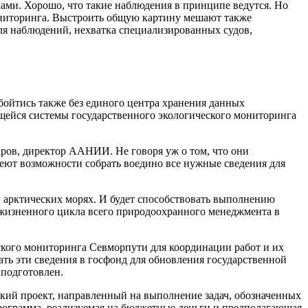
ами. Хорошо, что такие наблюдения в принципе ведутся. Но
мониторинга. Выстроить общую картину мешают также
ля наблюдений, нехватка специализированных судов,
бойтись также без единого центра хранения данных
щейся системы государственного экологического мониторинга
ров, директор ААНИИ. Не говоря уж о том, что они
еют возможности собрать воедино все нужные сведения для
в арктических морях. И будет способствовать выполнению
ю жизненного цикла всего природоохранного менеджмента в
ского мониторинга Севморпути для координации работ и их
ать эти сведения в госфонд для обновления государственной
подготовлен.
кий проект, направленный на выполнение задач, обозначенных
рограмма, реализуемая на бюджетные деньги и предполагающая