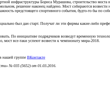
ртной инфраструктуры Бориса Мурашова, строительство моста не
 Смольном, решение наконец найдено. Мост собираются возвести
важность предстоящего спортивного события, будто-то бы по со
циально был дан старт. Получат ли эти фирмы какие-либо префе
овать. По инициативе подрядчиков возведут временную технолог
о, мост все-таки успеют возвести к чемпионату мира-2018.
 в нашей группе
ВКонтакте
ти» № 035 (5652) от 01.03.2016.