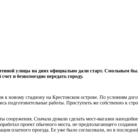
тенной улицы на днях официально дали старт. Смольным был
счет и безвозмездно передать городу.
ов к новому стадиону на Крестовском острове. По условиям дог
сь подготовительные работы. Приступить же собственно к строит
ты сооружения. Сначала думали сделать мост-магазин наподобие
зработал проект обычного моста, не предполагающего создания 
ация платного проезда. Ее уже было согласовали, но в последни