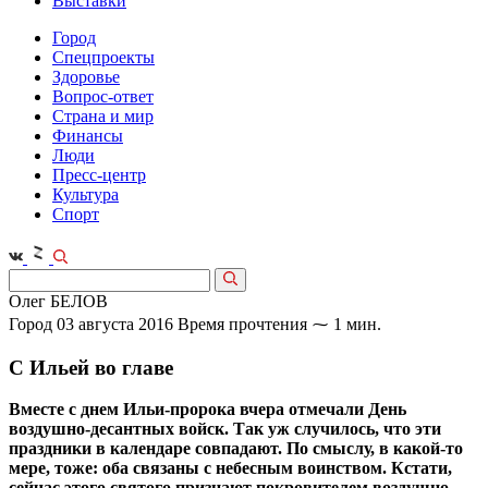
Выставки
Город
Спецпроекты
Здоровье
Вопрос-ответ
Страна и мир
Финансы
Люди
Пресс-центр
Культура
Спорт
Олег БЕЛОВ
Город
03 августа 2016
Время прочтения ⁓ 1 мин.
С Ильей во главе
Вместе с днем Ильи-пророка вчера отмечали День
воздушно-десантных войск. Так уж случилось, что эти
праздники в календаре совпадают. По смыслу, в какой-то
мере, тоже: оба связаны с небесным воинством. Кстати,
сейчас этого святого признают покровителем воздушно-