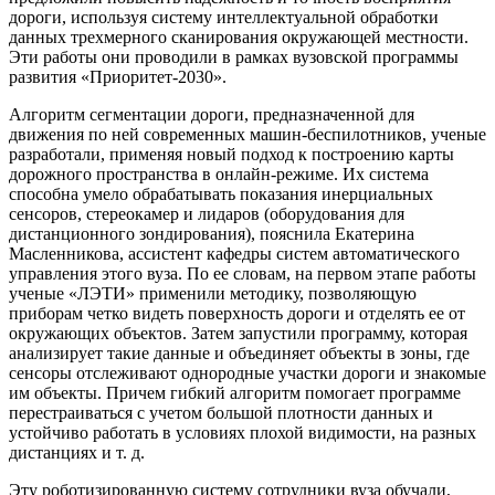
дороги, используя систему интеллектуальной обработки
данных трехмерного сканирования окружающей местности.
Эти работы они проводили в рамках вузовской программы
развития «Приоритет-2030».
Алгоритм сегментации дороги, предназначенной для
движения по ней современных машин-беспилотников, ученые
разработали, применяя новый подход к построению карты
дорожного пространства в онлайн-режиме. Их система
способна умело обрабатывать показания инерциальных
сенсоров, стереокамер и лидаров (оборудования для
дистанционного зондирования), пояснила Екатерина
Масленникова, ассистент кафедры систем автоматического
управления этого вуза. По ее словам, на первом этапе работы
ученые «ЛЭТИ» применили методику, позволяющую
приборам четко видеть поверхность дороги и отделять ее от
окружающих объектов. Затем запустили программу, которая
анализирует такие данные и объединяет объекты в зоны, где
сенсоры отслеживают однородные участки дороги и знакомые
им объекты. Причем гибкий алгоритм помогает прог­рамме
перестраиваться с учетом большой плотности данных и
устойчиво работать в условиях плохой видимости, на разных
дистанциях и т. д.
Эту роботизированную систему сотрудники вуза обучали,