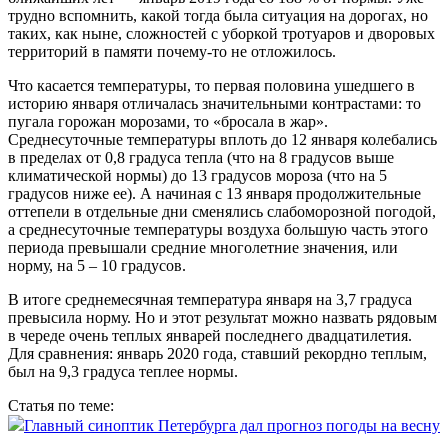
трудно вспомнить, какой тогда была ситуация на дорогах, но
таких, как ныне, сложностей с уборкой тротуаров и дворовых
территорий в памяти почему‑то не отложилось.
Что касается температуры, то первая половина ушедшего в
историю января отличалась значительными контрастами: то
пугала горожан морозами, то «бросала в жар».
Среднесуточные температуры вплоть до 12 января колебались
в пределах от 0,8 градуса тепла (что на 8 градусов выше
климатической нормы) до 13 градусов мороза (что на 5
градусов ниже ее). А начиная с 13 января продолжительные
оттепели в отдельные дни сменялись слабоморозной погодой,
а среднесуточные температуры воздуха большую часть этого
периода превышали средние многолетние значения, или
норму, на 5 – 10 градусов.
В итоге среднемесячная температура января на 3,7 градуса
превысила норму. Но и этот результат можно назвать рядовым
в череде очень теплых январей последнего двадцатилетия.
Для сравнения: январь 2020 года, ставший рекордно теплым,
был на 9,3 градуса теплее нормы.
Статья по теме:
Главный синоптик Петербурга дал прогноз погоды на весну