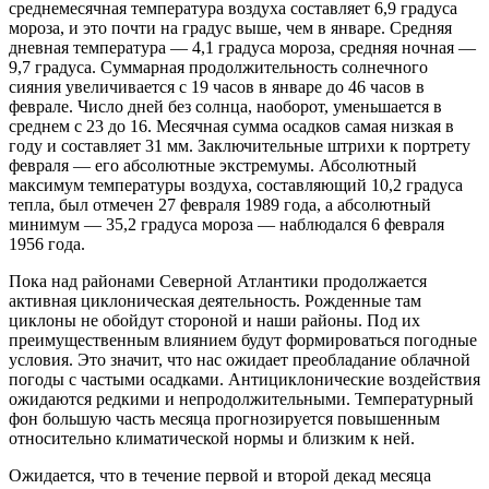
среднемесячная температура воздуха составляет 6,9 градуса
мороза, и это почти на градус выше, чем в январе. Средняя
дневная температура — 4,1 градуса мороза, средняя ночная —
9,7 градуса. Суммарная продолжительность солнечного
сияния увеличивается с 19 часов в январе до 46 часов в
феврале. Число дней без солнца, наоборот, уменьшается в
среднем с 23 до 16. Месячная сумма осадков самая низкая в
году и составляет 31 мм. Заключительные штрихи к портрету
февраля — его абсолютные экстремумы. Абсолютный
максимум температуры воздуха, составляющий 10,2 градуса
тепла, был отмечен 27 февраля 1989 года, а абсолютный
минимум — 35,2 градуса мороза — наблюдался 6 февраля
1956 года.
Пока над районами Северной Атлантики продолжается
активная циклоническая деятельность. Рожденные там
циклоны не обойдут стороной и наши районы. Под их
преимущественным влиянием будут формироваться погодные
условия. Это значит, что нас ожидает преобладание облачной
погоды с частыми осадками. Антициклонические воздействия
ожидаются редкими и непродолжительными. Температурный
фон большую часть месяца прогнозируется повышенным
относительно климатической нормы и близким к ней.
Ожидается, что в течение первой и второй декад месяца