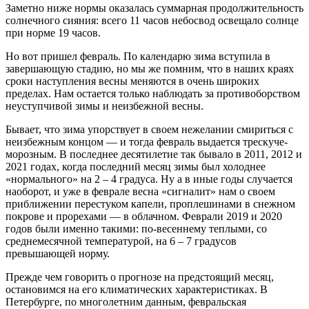
Заметно ниже нормы оказалась суммарная продолжительность
солнечного сияния: всего 11 часов небосвод освещало солнце
при норме 19 часов.
Но вот пришел февраль. По календарю зима вступила в
завершающую стадию, но мы же помним, что в наших краях
сроки наступления весны меняются в очень широких
пределах. Нам остается только наблюдать за противоборством
неуступчивой зимы и неизбежной весны.
Бывает, что зима упорствует в своем нежелании смириться с
неизбежным концом — и тогда февраль выдается трескуче-
морозным. В последнее десятилетие так бывало в 2011, 2012 и
2021 годах, когда последний месяц зимы был холоднее
«нормального» на 2 – 4 градуса. Ну а в иные годы случается
наоборот, и уже в феврале весна «сигналит» нам о своем
приближении перестуком капели, проплешинами в снежном
покрове и прорехами — в облачном. Феврали 2019 и 2020
годов были именно такими: по‑весеннему теплыми, со
среднемесячной температурой, на 6 – 7 градусов
превышающей норму.
Прежде чем говорить о прогнозе на предстоящий месяц,
остановимся на его климатических характеристиках. В
Петербурге, по многолетним данным, февральская