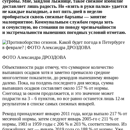
сугробы. Мне, заядлой лыжнице, такое снежное изобилие
доставляет лишь радость. Но «взять в руки палки» удается
не каждые выходные, а вот пять дней в неделю
пробираться сквозь снежные барханы — занятие
малоприятное. Коммунальным службам города хоть
и сочувствую, но стенания по поводу чрезвычайности
и экстремальности нынешних погодных условий отметаю.
ФОТО Александра ДРОЗДОВА
Объективности ради отмечу, что суммарное количество
выпавших осадков хотя и заметно превысило средние
многолетние показатели, до рекордов нынешнему январю
далеко. Пока, на полдень последнего дня месяца, сумма
выпавших осадков составляет около 157 % от нормы.
Снегопад за окном продолжается, и это значение может
подрасти на 3 – 6 пунктов, но все равно останется лишь 12‑м
результатом в списке самых снежных январей.
Рекорд принадлежит январю 2011 года, когда выпало 217 % от
месячной нормы, затем следуют январь 2005‑го с 211 % от
нормы, 1983 и 1959 годы с 206 % и 203 %, соответственно. Из
ближайших лет — январь 2019 года со 188 % от нормы. Уже