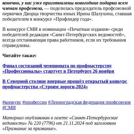
конечно, у нас уже приготовлены новогодние подарки всем
членам профсоюза,
— поделилась председатель профсоюзной
первички Дворца творчества юных Ирина Шалухина, ставшая
победителем в конкурсе «Профлидер года».
В конкурсе СМИ в номинации «Печатные издания» среди
победителей редакция «Санкт-Петербургских ведомостей»,
всегда отстаивающая права работников, если их требования
справедливы.
Читайте также:
Финал состязаний чемпионата по профмастерству
«Профессионалы» стартует в Петербурге 26 ноября
В Северной столице впервые прошёл открытый конкурс
профмастерства «Строим дороги-2024»
#конкурс
#профессии
#Ленинградская федерация проф­союзов
#СМИ
Материал опубликован в газете «Санкт-Петербургские
ведомости» № 220 (7796) от 21.11.2024 под заголовком
«Признание за призвание».