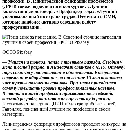
профессии. В Ленинградской федерации профсоюзов
(ЛФП) также подвели итоги конкурсов: «Лучший
коллективный договор», «Профлидер года», «Лучший
уполномоченный по охране труда». Отметили и СМИ,
которые наиболее активно освещали работу
профорганизаций.
ФОТО Pixabay
—
Учился на токаря, начал с третьего разряда. Сегодня у
меня шес­той разряд, и я наладчик станков с ЧПУ. Отмечу,
парк станков у нас постоянно обновляется. Внедряется
современное оборудование, за последние 15 лет осваиваем
уже третье поколение станков. При этом приходится
самому повышать уровень профессиональных навыков.
Кстати, в нашей профессии присваиваются седьмой,
восьмой разряды, так что мне еще есть куда расти,
—
рассказывает наладчик ЦНИИ «Электроприбор» Сергей
Гавриляк, признанный лучшим по профессии в своей
категории.
Ленинградская федерация проф­союзов проводит конкурсы на
лучшего по профессии и целый ряд других уже много лет, с