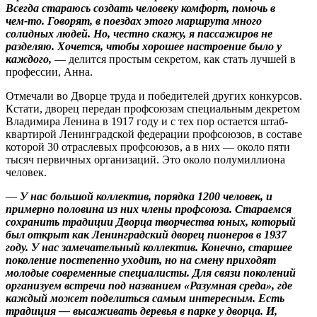
Всегда стараюсь создать человеку комфорт, помочь в
чем‑то. Говорят, в поездах этого маршрута много
солидных людей. Но, честно скажу, я пассажиров не
разделяю. Хочется, чтобы хорошее настроение было у
каждого,
— делится прос­тым секретом, как стать лучшей в
профессии, Анна.
Отмечали во Дворце труда и победителей других конкурсов.
Кстати, дворец передан профсоюзам специальным декретом
Владимира Ленина в 1917 году и с тех пор остается штаб-
квартирой Ленинградской федерации профсоюзов, в составе
которой 30 отраслевых профсоюзов, а в них — около пяти
тысяч первичных организаций. Это около полумиллиона
человек.
—
У нас большой коллектив, порядка 1200 человек, и
примерно половина из них члены профсоюза. Стараемся
сохранить традиции Дворца творчества юных, который
был открыт как Ленинградский дворец пионеров в 1937
году. У нас замечательный коллектив. Конечно, старшее
поколение постепенно уходит, но на смену приходят
молодые современные специалисты. Для связи поколений
организуем встречи под названием «Разумная среда», где
каждый может поделиться самым интересным. Есть
традиция — высаживать деревья в парке у дворца. И,