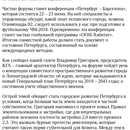
Частью форума станет конференция «Петербург – Барселона»,
которая состоится 22 – 23 июня. На ней специалисты и
управленцы обсудят, какой опыт испанского города, хозяина
Олимпиады-92, следует использовать у нас при подготовке к
футбольному ЧМ-2018. Одновременно эта конференция
станет частью глобальной программы «ООН-Хабитат».
Итогом совместной работы должен стать документ о
состоянии Петербурга, составленный на основе
международных методик.
Как сообщил нашей газете Владимир Григорьев, председатель
КГА – главный архитектор Петербурга, на форуме пойдет речь
о концепции совместного пространственного развития города
и Ленинградской области; об идеях, которые закладываются в
новый Генеральный план Петербурга на 2019 – 2043 годы; о
системном учете общественного мнения.
Острой темой обещает стать городское развитие Петербурга в
условиях, когда большая часть земли находится в частной
собственности. Григорьев напомнил о проекте новых Правил
землепользования и застройки, где для нецентральных
районов заложена плотность застройки 2,0 вместо прежних
2,3. Это вызвало бурные протесты девелоперов, которые
считают такую норму губительной для бизнеса. Между тем в