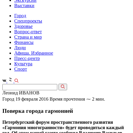
Экскурсии
Выставки
Город
Спецпроекты
Здоровье
Вопрос-ответ
Страна и мир
Финансы
Люди
Афиша. Избранное
Пресс-центр
Культура
Спорт
Леонид ИВАНОВ
Город
19 февраля 2016
Время прочтения ⁓ 2 мин.
Поверка города гармонией
Петербургский форум пространственного развития
«Гармония многогранности» будет проводиться каждый
год. Об этом нашей газете сообщил Владимир Васильев,