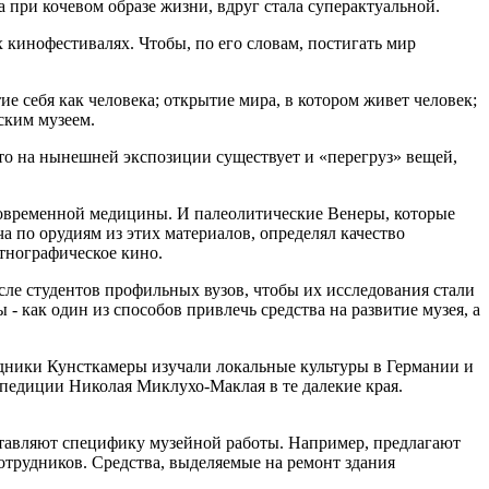
 при кочевом образе жизни, вдруг стала суперактуальной.
кинофестивалях. Чтобы, по его словам, постигать мир
е себя как человека; открытие мира, в котором живет человек;
ским музеем.
что на нынешней экспозиции существует и «перегруз» вещей,
современной медицины. И палеолитические Венеры, которые
а по орудиям из этих материалов, определял качество
тнографическое кино.
сле студентов профильных вузов, чтобы их исследования стали
- как один из способов привлечь средства на развитие музея, а
рудники Кунсткамеры изучали локальные культуры в Германии и
спедиции Николая Миклухо-Маклая в те далекие края.
ставляют специфику музейной работы. Например, предлагают
сотрудников. Средства, выделяемые на ремонт здания