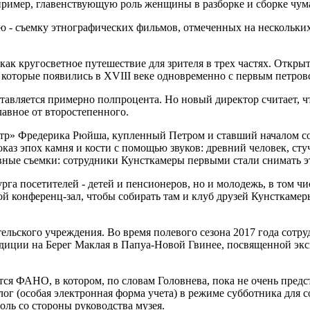
пример, главенствующую роль женщины в разборке и сборке чума
 - съемку этнографических фильмов, отмеченных на нескольких 
к кругосветное путешествие для зрителя в трех частях. Открыти
, которые появились в XVIII веке одновременно с первым петров
ставляется примерно полпроцента. Но новый директор считает, 
лавное от второстепенного.
еатр» Фредерика Рюйша, купленный Петром и ставший началом 
аз эпох камня и кости с помощью звуков: древний человек, стуч
вные съемки: сотрудники Кунсткамеры первыми стали снимать э
га посетителей - детей и пенсионеров, но и молодежь, в том чи
 конференц-зал, чтобы собирать там и клуб друзей Кунсткамеры 
тельского учреждения. Во время полевого сезона 2017 года сот
педиции на Берег Маклая в Папуа-Новой Гвинее, посвященной эк
ся ФАНО, в котором, по словам Головнева, пока не очень пред
лог (особая электронная форма учета) в режиме субботника для 
ль со стороны руководства музея.