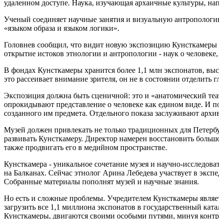
удаленном доступе. Наука, изучающая архаичные культуры, на
Ученый соединяет научные занятия и визуальную антропологию
«языком образа и языком логики».
Головнев сообщил, что видит новую экспозицию Кунсткамеры ка
открытие истоков этнологии и антропологии - наук о человеке
В фондах Кунсткамеры хранится более 1,1 млн экспонатов, вы
это рассеивает внимание зрителя, он не в состоянии отделить г
Экспозиция должна быть сценичной: это и «анатомический т
опрокидывают представление о человеке как едином виде. И пок
созданного им предмета. Отдельного показа заслуживают архи
Музей должен привлекать не только традиционных для Петербур
развивать Кунсткамеру. Директор намерен восстановить большой
также продвигать его в медийном пространстве.
Кунсткамера - уникальное сочетание музея и научно-исследова
на Балканах. Сейчас этнолог Арина Лебедева участвует в экс
Собранные материалы пополнят музей и научные знания.
Но есть и сложные проблемы. Учредителем Кунсткамеры являет
загрузить все 1,1 миллиона экспонатов в государственный ката
Кунсткамеры, двигаются своими особыми путями, минуя контро