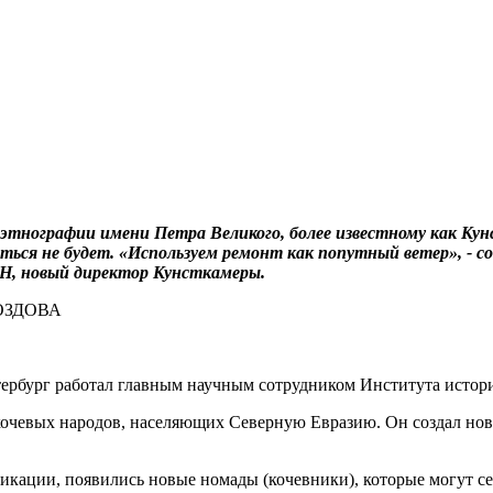
этнографии имени Петра Великого, более известному как Кун
ться не будет. «Используем ремонт как попутный ветер», - с
АН, новый директор Кунсткамеры.
тербург работал главным научным сотрудником Института истори
 кочевых народов, населяющих Северную Евразию. Он создал нов
кации, появились новые номады (кочевники), которые могут себ