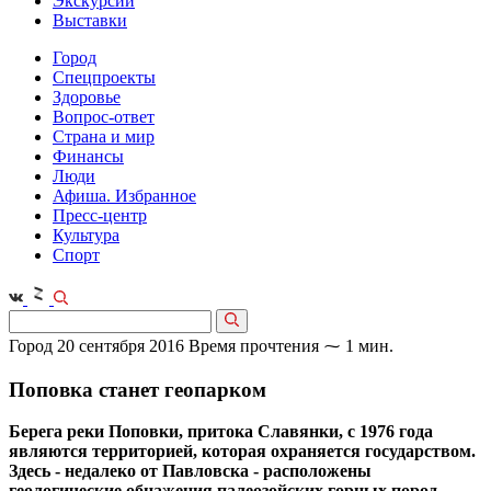
Экскурсии
Выставки
Город
Спецпроекты
Здоровье
Вопрос-ответ
Страна и мир
Финансы
Люди
Афиша. Избранное
Пресс-центр
Культура
Спорт
Город
20 сентября 2016
Время прочтения ⁓ 1 мин.
Поповка станет геопарком
Берега реки Поповки, притока Славянки, с 1976 года
являются территорией, которая охраняется государством.
Здесь - недалеко от Павловска - расположены
геологические обнажения палеозойских горных пород,