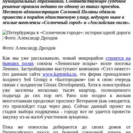
муниципальных образований. Соответствующее судебное
решение приняли недавно по одному из таких проездов.
Местную администрацию Сосновой Поляны обязали
привести в порядок единственную улицу, ведущую ныне в
жилые комплексы «Солнечный город» и «Английская миля».
Фото: Александр Дроздов
Как мы уже рассказывали, новый микрорайон
строится на
бывших полях
совхоза «Ленинские искры» возле поселка
Ленино. Застройщиками выступают компании «Сэтл инвест»
(по данным сайта
www.kartoteka.ru
, эта фирма принадлежит
холдингу Setl Group) и «Балтпродком» (он в свою очередь
связан с холдингом Glorax Development). Хотя в новостройках
уже заселены несколько тысяч квартир, полноценного
подъезда до сих пор нет. Рано или поздно к жилым
многоэтажкам продолжат проспект Ветеранов (как ожидается,
это произойдет года через два). Сейчас данный проект на
стадии выбора подрядчика - городу все не удается провести
закупку из-за жалоб участников аукциона.
Пока же новоселы добираются до своих домов от
Петергофского шоссе по бывшей совхозной дороге, не