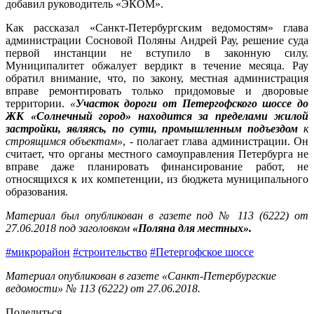
добавил руководитель «ЭКОМ».
Как рассказал «Санкт-Петербургским ведомостям» глава
администрации Сосновой Поляны Андрей Рау, решение суда
первой инстанции не вступило в законную силу.
Муниципалитет обжалует вердикт в течение месяца. Рау
обратил внимание, что, по закону, местная администрация
вправе ремонтировать только придомовые и дворовые
территории.
«
Участок дороги от Петергофского шоссе до
ЖК «Солнечный город» находится за пределами жилой
застройки, являясь, по сути, промышленным подъездом
к
строящимся объектам»
, - полагает глава администрации. Он
считает, что органы местного самоуправления Петербурга не
вправе даже планировать финансирование работ, не
относящихся к их компетенции, из бюджета муниципального
образования.
Материал был опубликован в газете под № 113 (6222) от
27.06.2018 под заголовком
«Поляна для местных».
#микрорайон
#строительство
#Петергофское шоссе
Материал опубликован в газете «Санкт-Петербургские
ведомости» № 113 (6222) от 27.06.2018.
Поделиться