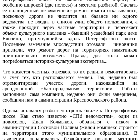
особенно широкой (две полосы) и местами разбитой. Сделать
ее полноценный не «ямочный» ремонт власти отказывались,
поскольку дорога не числится на балансе ни одного
ведомства, не входит в список улиц общего пользования, а
также проходит через частные территории и пересекает
объект культурного наследия - бывший усадебный парк дачи
Елизино, протянувшийся вдоль Петергофского шоссе.
Последнее замечание впоследствии отозвали - чиновники
признали, что ремонт дорог на территориях памятников
принципиально возможен. Правда, для этого может
потребоваться историко-культурная экспертиза...
Что касается частных отрезков, то их решили ремонтировать
за счет тех, кто распоряжается землей. Так, недавно был
отремонтирован участок дороги, находящийся на
арендованной «Балтпродкомом» территории. Работы
выполнила сама компания, недавно они были завершены,
сообщили нам в администрации Красносельского района.
Однако оставался разбитым отрезок ближе к Петергофскому
шоссе. Как стало известно «СПб ведомостям», один из
новоселов, Иван Колмыков, обратился с иском к
администрации Сосновой Поляны (жилой комплекс строится
на территории этого муниципального образования). В
заявлении оспаривалось бездействие органов местного