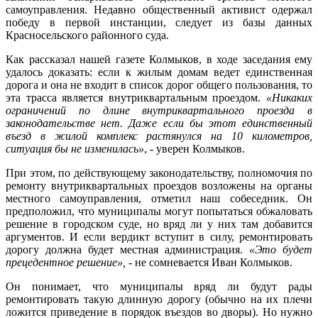
самоуправления. Недавно общественный активист одержал
победу в первой инстанции, следует из базы данных
Красносельского районного суда.
Как рассказал нашей газете Колмыков, в ходе заседания ему
удалось доказать: если к жилым домам ведет единственная
дорога и она не входит в список дорог общего пользования, то
эта трасса является внутриквартальным проездом.
«Никаких
ограничений по длине внутриквартального проезда в
законодательстве нет. Даже если бы этот единственный
въезд в жилой комплекс растянулся на 10 километров,
ситуация бы не изменилась»
, - уверен Колмыков.
При этом, по действующему законодательству, полномочия по
ремонту внутриквартальных проездов возложены на органы
местного самоуправления, отметил наш собеседник. Он
предположил, что муниципалы могут попытаться обжаловать
решение в городском суде, но вряд ли у них там добавится
аргументов. И если вердикт вступит в силу, ремонтировать
дорогу должна будет местная администрация.
«Это будет
прецедентное решение»,
- не сомневается Иван Колмыков.
Он понимает, что муниципалы вряд ли будут рады
ремонтировать такую длинную дорогу (обычно на их плечи
ложится приведение в порядок въездов во дворы). Но нужно