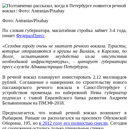
Фото: Antranias/Pixabay
По словам губернатора, масштабная стройка займет 3-4 года,
пишет
ФедералПресс
.
«Сегодня городу очень не хватает речного вокзала. Туристы,
которые отправляются в круизы на Валаам, в Карелию, по
Волге, испытывают неудобства из-за отсутствия
необходимой инфраструктуры», - цитирует губернатора
пресс-служба Администрации Петербурга.
В речной вокзал планируют инвестировать 2,12 миллиардов
рублей. Соглашение о намерениях по строительству нового
пассажирского речного вокзала в Санкт-Петербурге с
устройством променада по набережной Невы губернатор
подписал с главой Евразийского банка развития Андреем
Бельяниновым на ПМЭФ-2018.
Предполагается, что новый речной вокзал возникнет в
Рыбацком. Раньше он располагался на проспекте Обуховской
Обороны, 195, но
в 2012 году его полностью снесли
. Сегодня
от сооружения остались только причальные стенки.