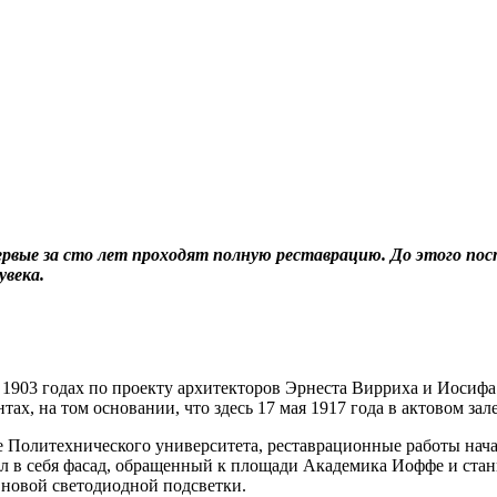
ервые за сто лет проходят полную реставрацию. До этого по
увека.
- 1903 годах по проекту архитекторов Эрнеста Вирриха и Иосифа
тах, на том основании, что здесь 17 мая 1917 года в актовом за
 Политехнического университета, реставрационные работы начал
л в себя фасад, обращенный к площади Академика Иоффе и станц
 новой светодиодной подсветки.