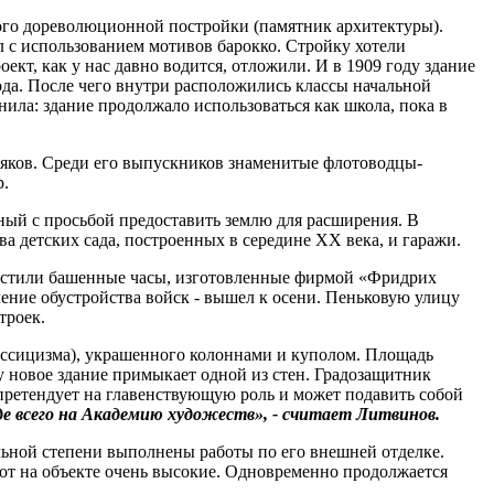
ого дореволюционной постройки (памятник архитектуры).
 с использованием мотивов барокко. Стройку хотели
ект, как у нас давно водится, отложили. И в 1909 году здание
ода. После чего внутри расположились классы начальной
ила: здание продолжало использоваться как школа, пока в
ряков. Среди его выпускников знаменитые флотоводцы-
р.
ный с просьбой предоставить землю для расширения. В
а детских сада, построенных в середине XX века, и гаражи.
апустили башенные часы, изготовленные фирмой «Фридрих
вление обустройства войск - вышел к осени. Пеньковую улицу
троек.
лассицизма), украшенного колоннами и куполом. Площадь
му новое здание примыкает одной из стен. Градозащитник
претендует на главенствующую роль и может подавить собой
е всего на Академию художеств», - считает Литвинов.
ельной степени выполнены работы по его внешней отделке.
бот на объекте очень высокие. Одновременно продолжается