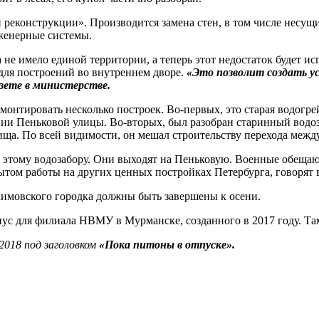
й реконструкции». Производится замена стен, в том числе несу
женерные системы.
 не имело единой территории, а теперь этот недостаток будет 
 для построений во внутреннем дворе.
«Это позволит создать ус
зете в министерстве.
онтировать несколько построек. Во-первых, это старая водогрей
нии Пеньковой улицы. Во-вторых, был разобран старинный водоз
ща. По всей видимости, он мешал строительству перехода межд
 этому водозабору. Они выходят на Пеньковую. Военные обещают
ытом работы на других ценных постройках Петербурга, говорят в
имовского городка должны быть завершены к осени.
с для филиала НВМУ в Мурманске, созданного в 2017 году. Там
2018 под заголовком
«Пока питоны в отпуске».