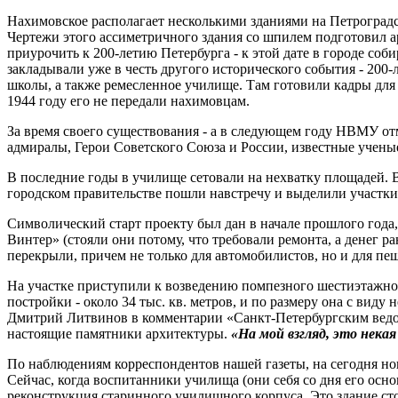
Нахимовское располагает несколькими зданиями на Петроград
Чертежи этого ассиметричного здания со шпилем подготовил а
приурочить к 200-летию Петербурга - к этой дате в городе соб
закладывали уже в честь другого исторического события - 200
школы, а также ремесленное училище. Там готовили кадры для 
1944 году его не передали нахимовцам.
За время своего существования - а в следующем году НВМУ о
адмиралы, Герои Советского Союза и России, известные ученые
В последние годы в училище сетовали на нехватку площадей. 
городском правительстве пошли навстречу и выделили участки 
Символический старт проекту был дан в начале прошлого год
Винтер» (стояли они потому, что требовали ремонта, а денег р
перекрыли, причем не только для автомобилистов, но и для пе
На участке приступили к возведению помпезного шестиэтажног
постройки - около 34 тыс. кв. метров, и по размеру она с вид
Дмитрий Литвинов в комментарии «Санкт-Петербургским ведом
настоящие памятники архитектуры.
«На мой взгляд, это нека
По наблюдениям корреспондентов нашей газеты, на сегодня но
Сейчас, когда воспитанники училища (они себя со дня его осн
реконструкция старинного училищного корпуса. Это здание стои