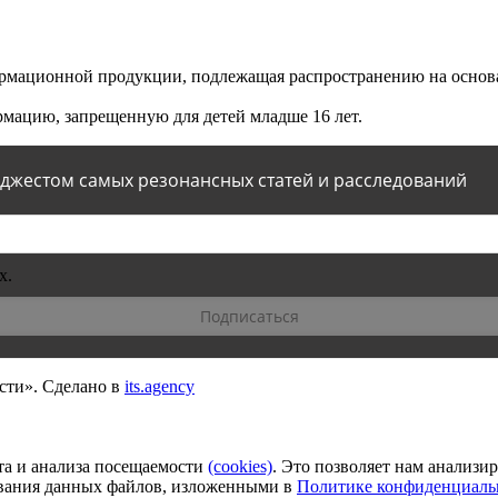
мационной продукции, подлежащая распространению на основа
мацию, запрещенную для детей младше 16 лет.
йджестом самых резонансных статей и расследований
х.
сти».
Сделано в
its.agency
та и анализа посещаемости
(сookies)
. Это позволяет нам анализи
зования данных файлов, изложенными в
Политике конфиденциаль