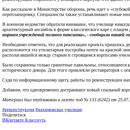
Как рассказали в Министерстве обороны, речь идет о «глубоко
перепланировку. Специалисты также устанавливают новые ин
В военном ведомстве обратили внимание, что училище никогда
архитектурный ансамбль в форме классического каре с плацем
нормам учреждений полного пансиона», - сообщили нашей га
Необходимо отметить, что для реализации проекта пришлось дем
расположится эта утилитарная постройка почти на красной ли
располагавшийся между старым и строящимся корпусами учили
Были сохранены только гранитные павильоны, относившиеся к
исторического декора. Для этого привлекли реставраторов с оп
Судя по информационному щиту, работы по реконструкции нах
Добавим, что одновременно достраивают новый спальный корпу
Материал был опубликован в газете под № 133 (6242) от 25.07.
#реконструкция
#нахимовское училище
Поделиться
ВКонтакте
Класснуть