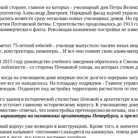
ской стороне, главное из которых - училищный дом Петра Велик
рхитектор Александр Дмитриев. Нарядный фасад зодчий украсил
ирались возвести сразу несколько новых училищных домов. Но про
-летия Полтавской битвы. Строительство продолжалось до 1913 г
коммерческого флота. Революция назначение постройки не измен
тметит 75-летний юбилей - училище выпустило тысячи юных мо
, конструкторы, инженеры... И все они помнят свою альма-мате
В 2015 году руководство учебного заведения обратилось в Смоль
поблизости - со стороны Пеньковой улицы, на которых стояли дв
а, когда на училищном доме впервые после долгого перерыва з
анее все не находилось). На площадку подрядчик - Главное упра
шеходов. Отданную под застройку территорию расчистили от пос
о здания в исторической стилистике (близкой к архитектуре к
у не уступает главному историческому корпусу. К училищному до
остям» отмечал, что новостройка претенциозно-величава, она 
я карикатура на памятники архитектуры Петербурга, и прежд
вый корпус уже возведен в конструкциях. Кроме того, в значит
ования называют «питонами») находятся на каникулах, темпы ра
т в лесах, его купол частично разобран.