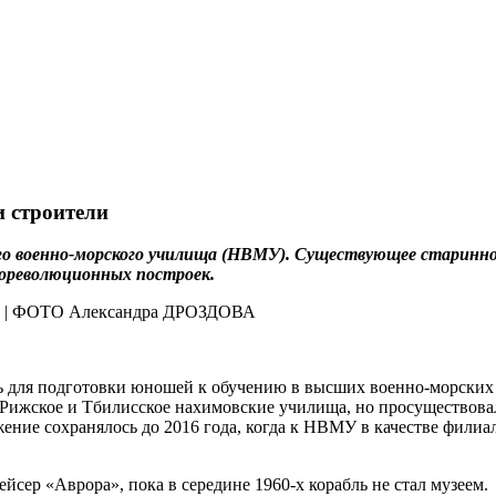
и строители
о военно-морского училища (НВМУ). Существующее старинное
 дореволюционных построек.
сь для подготовки юношей к обучению в высших военно-морски
ижское и Тбилисское нахимовские училища, но просуществовали
ложение сохранялось до 2016 года, когда к НВМУ в качестве фил
йсер «Аврора», пока в середине 1960-х корабль не стал музеем.