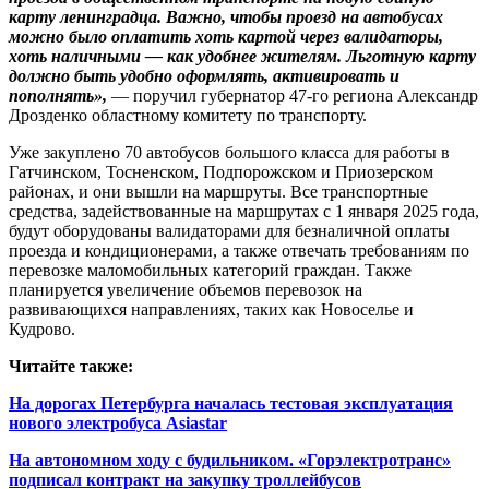
карту ленинградца. Важно, чтобы проезд на автобусах
можно было оплатить хоть картой через валидаторы,
хоть наличными — как удобнее жителям. Льготную карту
должно быть удобно оформлять, активировать и
пополнять»,
— поручил губернатор 47‑го региона Александр
Дрозденко областному комитету по транспорту.
Уже закуплено 70 автобусов большого класса для работы в
Гатчинском, Тосненском, Подпорожском и Приозерском
районах, и они вышли на маршруты. Все транспортные
средства, задействованные на маршрутах с 1 января 2025 года,
будут оборудованы валидаторами для безналичной оплаты
проезда и кондиционерами, а также отвечать требованиям по
перевозке маломобильных категорий граждан. Также
планируется увеличение объемов перевозок на
развивающихся направлениях, таких как Новоселье и
Кудрово.
Читайте также:
На дорогах Петербурга началась тестовая эксплуатация
нового электробуса Asiastar
На автономном ходу с будильником. «Горэлектротранс»
подписал контракт на закупку троллейбусов