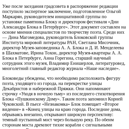
Уже после заседания градсовета в распоряжение редакции
поступило экспертное заключение, подготовленное Ольгой
Маркарян, руководителем инициативной группы по
установке памятника Блоку и директором фестиваля «Дни
Александра Блока в Петербурге». Этот документ составлен на
основе мнения специалистов по творчеству поэта. Среди них
— Дина Магомедова, руководитель Блоковской группы
Института мировой литературы РАН, Светлана Мисочник,
директор Му­зея-заповедника А. А. Блока и Д. И. Менделеева
в Шахматове, Ирина Тохон, директор Музея-квартиры А. А.
Блока в Петербурге, Анна Горегина, старший научный
сотрудник этого музея, Владимир Енишерлов, литературовед,
многолетний главный редактор журнала «Наше наследие».
Блоковеды убеждены, что необходимо расположить фигуру
поэта, уходящего из города, на перекрестке улицы
Декабристов и набережной Пряжки. Они напоминают
строчку «Уходя в ночную тьму» из последнего стихотворения
Блока «Пушкинскому Дому». Таким поэта запомнил Корней
Чуковский. В пьесе «Незнакомка» Блок помещает «Второе
видение» в «Конец улицы на краю города. Последние дома,
обрываясь внезапно, открывают широкую перспективу:
темный пустынный мост через большую реку. По обеим
сторонам моста дремлют тихие корабли с сигнальными