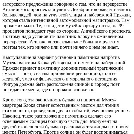
авторского предложения говорили о том, что на перекрестке
Английского проспекта и улицы Декабристов бывает намного
больше людей, чем на углу этой улицы и набережной Пряжки,
которая стала интенсивной автомобильной магистралью. Там
прохожих мало. Те, кто идет в музей-квартиру поэта, на 99
процентов попадают туда со стороны Английского проспекта.
Поэтому надо установить памятник Блоку на оживленном
перекрестке. А также «познакомить» с большим русским
поэтом тех, кто ничего или почти ничего о нем не знает.
Выступавшие за вариант установки памятника напротив
Музея-квартиры Блока убеждены, что место на набережной
Пряжки придаст памятнику дополнительный трагический
смысл — поэт, сначала принявший революцию, стал ее
жертвой, умер от физического и морального истощения.
Фигура должна быть расположена спиной к городу, поэт
покидает те места, где он прожил всю жизнь.
Кроме того, эта оконечность бульвара напротив Музея-
квартиры Блока станет естественным местом для чтения
стихов поэта, проведения других событий, ему посвященных.
Наконец, такое расположение памятника сделает его
освещаемым солнцем большую часть дня. Монумент на
другой оконечности бульвара располагается лицом в сторону
центра Петербурга. Против солнца он будет восприниматься