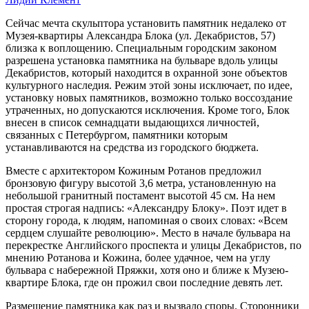
Сейчас мечта скульптора установить памятник недалеко от
Музея-квартиры Александра Блока (ул. Декабристов, 57)
близка к воплощению. Специальным городским законом
разрешена установка памятника на бульваре вдоль улицы
Декабристов, который находится в охранной зоне объектов
культурного наследия. Режим этой зоны исключает, по идее,
установку новых памятников, возможно только воссоздание
утраченных, но допускаются исключения. Кроме того, Блок
внесен в список семнадцати выдающихся личностей,
связанных с Петербургом, памятники которым
устанавливаются на средства из городского бюджета.
Вместе с архитектором Кожиным Ротанов предложил
бронзовую фигуру высотой 3,6 метра, установленную на
небольшой гранитный постамент высотой 45 см. На нем
простая строгая надпись: «Александру Блоку». Поэт идет в
сторону города, к людям, напоминая о своих словах: «Всем
сердцем слушайте революцию». Место в начале бульвара на
перекрестке Английского проспекта и улицы Декабристов, по
мнению Ротанова и Кожина, более удачное, чем на углу
бульвара с набережной Пряжки, хотя оно и ближе к Музею-
квартире Блока, где он прожил свои последние девять лет.
Размещение памятника как раз и вызвало споры. Сторонники