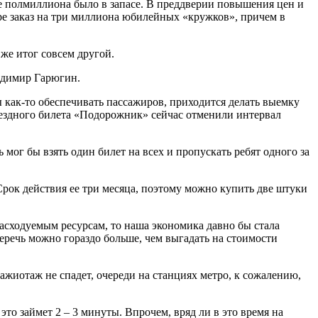
ще полмиллиона было в запасе. В преддверии повышения цен и
ре заказ на три миллиона юбилейных «кружков», причем в
же итог совсем другой.
ладимир Гарюгин.
ы как-то обеспечивать пассажиров, приходится делать выемку
роездного билета «Подорожник» сейчас отменили интервал
 мог бы взять один билет на всех и пропускать ребят одного за
Срок действия ее три месяца, поэтому можно купить две штуки
асходуемым ресурсам, то наша экономика давно бы стала
беречь можно гораздо больше, чем выгадать на стоимости
 ажиотаж не спадет, очереди на станциях метро, к сожалению,
то займет 2 – 3 минуты. Впрочем, вряд ли в это время на