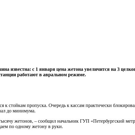
на известна: с 1 января цена жетона увеличится на 3 целковы
станции работают в авральном режиме.
ся к стойкам пропуска. Очередь к кассам практически блокировал
упал до минимума.
 81 тысячу жетонов, – сообщил начальник ГУП «Петербургский ме
аем по одному жетону в руки.