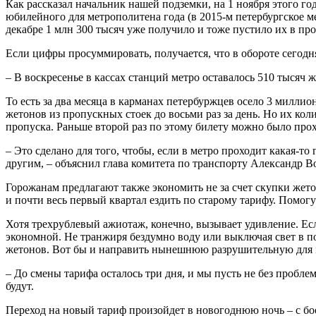
Как рассказал начальник нашей подземки, на 1 ноября этого г
юбилейного для метрополитена года (в 2015-м петербургское м
декабре 1 млн 300 тысяч уже получило и тоже пустило их в про
Если цифры просуммировать, получается, что в обороте сегодн
– В воскресенье в кассах станций метро оставалось 510 тысяч 
То есть за два месяца в карманах петербуржцев осело 3 миллио
жетонов из пропускных стоек до восьми раз за день. Но их ко
пропуска. Раньше второй раз по этому билету можно было прохо
– Это сделано для того, чтобы, если в метро проходит какая-то
другим, – объяснил глава комитета по транспорту Александр В
Горожанам предлагают также экономить не за счет скупки жето
и почти весь первый квартал ездить по старому тарифу. Помог
Хотя трехрублевый ажиотаж, конечно, вызывает удивление. Ес
экономной. Не транжиря бездумно воду или выключая свет в по
жетонов. Вот бы и направить нынешнюю разрушительную для 
– До смены тарифа осталось три дня, и мы пусть не без пробле
будут.
Переход на новый тариф произойдет в новогоднюю ночь – с бое