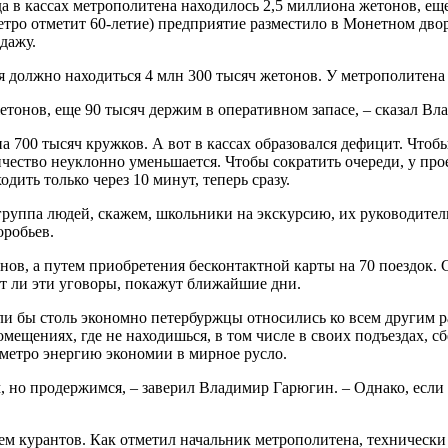
ода в кассах метрополитена находилось 2,5 миллиона жетонов, е
етро отметит 60-летие) предприятие разместило в Монетном дво
дажу.
я должно находиться 4 млн 300 тысяч жетонов. У метрополитена 
жетонов, еще 90 тысяч держим в оперативном запасе, – сказал В
на 700 тысяч кружков. А вот в кассах образовался дефицит. Чтоб
личество неуклонно уменьшается. Чтобы сократить очереди, у п
дить только через 10 минут, теперь сразу.
 группа людей, скажем, школьники на экскурсию, их руководитель
оробьев.
нов, а путем приобретения бесконтактной карты на 70 поездок. 
ут ли эти уговоры, покажут ближайшие дни.
ли бы столь экономно петербуржцы относились ко всем другим р
мещениях, где не находишься, в том числе в своих подъездах, с
метро энергию экономии в мирное русло.
м, но продержимся, – заверил Владимир Гарюгин. – Однако, если
м курантов. Как отметил начальник метрополитена, технически э