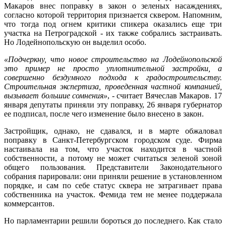
Макаров внес поправку в закон о зеленых насаждениях,
согласно которой территория признается сквером. Напомним,
что тогда под огнем критики спикера оказались еще три
участка на Петроградской - их также собрались застраивать.
Но Лодейнопольскую он выделил особо.
«Подчеркну, что новое строительство на Лодейнопольской
это пример не просто уплотнительной застройки, а
совершенно бездумного подхода к градостроительству.
Строительная экспертиза, проведенная частной компанией,
вызывает большие сомнения»
, - считает Вячеслав Макаров. 17
января депутаты приняли эту поправку, 26 января губернатор
ее подписал, после чего изменение было внесено в закон.
Застройщик, однако, не сдавался, и в марте обжаловал
поправку в Санкт-Петербургском городском суде. Фирма
настаивала на том, что участок находится в частной
собственности, а потому не может считаться зеленой зоной
общего пользования. Представители Законодательного
собрания парировали: они приняли решение в установленном
порядке, и сам по себе статус сквера не затрагивает права
собственника на участок. Фемида тем не менее поддержала
коммерсантов.
Но парламентарии решили бороться до последнего. Как стало