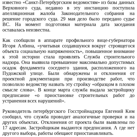
известно «Санкт-Петербургским ведомостям» из базы данных
Верховного суда, недавно в эту инстанцию поступила
апелляционная жалоба Законодательного собрания на
решение городского суда. 29 мая дело было передано судье
ВС. На момент подготовки материала дата заседания
оставалась неизвестна.
Как сообщили в аппарате профильного вице-губернатора
Игоря Албина, «учитывая создавшуюся вокруг строящегося
объекта социальную напряженность», повышенное внимание
к этой истории стала проявлять Служба строительного
надзора. Она выявила превышение максимально допустимых
осадок фундамента соседнего здания, расположенного на
Пудожской улице. Были обнаружены и отклонения от
проектной документации при производстве работ, что
позволило ведомству назвать эту стройку «образцом в плохом
смысле слова». В конце марта служба выдала застройщику
предписание «о приостановке строительных работ до
устранения всех нарушений».
Руководитель петербургского Госстройнадзора Евгений Ким
сообщил, что служба проводит аналогичные проверки и на
других объектах. Отклонения от проекта были выявлены по
17 адресам. Застройщикам выдаются предписания. А где нет
другого выбора, работы обещают приостанавливать.