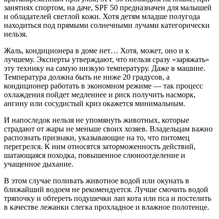
занятиях спортом, на даче, SPF 50 предназначен для малышей
и обладателей светлой кожи. Хотя детям младше полугода
находиться под прямыми солнечными лучами категорически
нельзя.
Жаль, кондиционера в доме нет… Хотя, может, оно и к
лучшему. Эксперты утверждают, что нельзя сразу «заряжать»
эту технику на самую низкую температуру. Даже в машине.
Температура должна быть не ниже 20 градусов, а
кондиционер работать в экономном режиме — так процесс
охлаждения пойдет медленнее и риск получить насморк,
ангину или сосудистый криз окажется минимальным.
И напоследок нельзя не упомянуть животных, которые
страдают от жары не меньше своих хозяев. Владельцам важно
распознать признаки, указывающие на то, что питомец
перегрелся. К ним относятся заторможенность действий,
шатающаяся походка, повышенное слюноотделение и
учащенное дыхание.
В этом случае поливать животное водой или окунать в
ближайший водоем не рекомендуется. Лучше смочить водой
тряпочку и обтереть подушечки лап кота или пса и постелить
в качестве лежанки слегка прохладное и влажное полотенце.