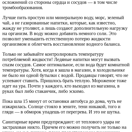
осложнений со стороны сердца и сосудов — в том числе
тромбообразования.
Лучше пить простую или минеральную воду, морс, зеленый
чай, а не газированные напитки, которые, как известно,
жажду не утоляют, а лишь создают дополнительную нагрузку
на организм. В воду можно добавить немного соли. Это
позволит уменьшить естественную потерю жидкости
организмом и облегчить восстановление водного баланса.
Только не забывайте контролировать температуру
потребляемой жидкости! Ледяные напитки могут вызвать
спазм сосудов. Самое оптимальное, если вода будет комнатной
температуры. Хотя, когда я зашла в магазин, в холодильнике
не было ни одной бутылки с водой. Продавцы говорят, что не
успевают ставить. Пришлось брать теплую. Мороженое тоже
идет на ура. Почти у каждого, кто выходил из магазина, в
руках был либо стаканчик, либо эскимо.
Пока шла 15 минут от остановки автобуса до дома, чуть не
изжарилась. Солнце стояло в зените, тени никакой, того и
гляди — в обморок упадешь от перегрева. И это не шутка.
Санитарные врачи предупреж­дают: от теплового удара не
застрахован никто. Причем его можно получить не только на