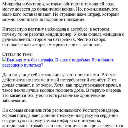
Микробы и бактерии, которые обитают в тамошней воде,
могут довести до больничной койки. Но, по‑видимому, это
мало кого останавливает. Не страшен даже штраф, который
можно схлопотать за подобное плескание.
Интересную картину наблюдала в автобусе, в котором
почему‑то не работал кондиционер. У окна сидела женщина с
ручным вентилятором на батарейках. Честно говоря,
остальные пассажиры смотрели на нее с завистью.
Статья по теме:
Вынырнуть без штрафа. В каких водоёмах Ленобласти
разрешено купаться?
Да и по улице сейчас многие гуляют с зонтиками. Вот уж
действительно незаменимый петербургский атрибут. И от
дождя спасает, и от жары. Хотя, как предупреж­дают врачи, в
такое пекло лучше вообще посидеть дома. В первую очередь
это касается тех, у кого есть различные хронические
заболевания.
По словам специалистов регионального Роспотребнадзора,
жаркая погода дает дополнительную нагрузку на сердечно-
сосудистую систему. Летом инфаркты и инсульты,
артериальные тромбозы и гипертонические кризы случаются