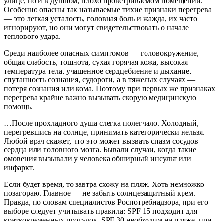
улице, но и в душном, плохо проветриваемом помещении.
Особенно опасны так называемые тихие признаки перегрева
— это легкая усталость, головная боль и жажда, их часто
игнорируют, но они могут свидетельствовать о начале
теплового удара.
Среди наиболее опасных симп­томов — головокружение,
общая слабость, тошнота, сухая горячая кожа, высокая
температура тела, учащенное сердцебиение и дыхание,
спутанность сознания, судороги, а в тяжелых случаях —
потеря сознания или кома. Поэтому при первых же признаках
перегрева крайне важно вызывать скорую медицинскую
помощь.
…После прохладного душа слегка полегчало. Холодный,
перегревшись на солнце, принимать категорически нельзя.
Любой врач скажет, что это может вызвать спазм сосудов
сердца или головного мозга. Бывали случаи, когда такие
омовения вызывали у человека обширный инсульт или
инфаркт.
Если будет время, то завтра схожу на пляж. Хоть немножко
позагораю. Главное — не забыть солнцезащитный крем.
Правда, по словам специалистов Роспотребнадзора, при его
выборе следует учитывать правила: SPF 15 подходит для
кратковременных прогулок, SPF 30 необходим на пляже, при