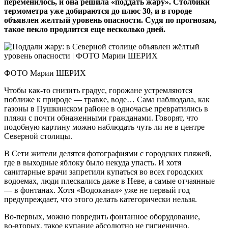
переменилось, и она решила «поддать жару». Столбики
термометра уже добираются до плюс 30, и в городе
объявлен желтый уровень опасности. Судя по прогнозам,
такое пекло продлится еще несколько дней.
ФОТО Марии ШЕРИХ
Чтобы как‑то снизить градус, горожане устремляются
поближе к природе — травке, воде… Сама наблюдала, как
газоны в Пушкинском районе в одночасье превратились в
пляжи с почти обнаженными гражданами. Говорят, что
подобную картину можно наблюдать чуть ли не в центре
Северной столицы.
В Сети жители делятся фотографиями с городских пляжей,
где в выходные яблоку было некуда упасть. И хотя
санитарные врачи запретили купаться во всех городских
водоемах, люди плескались даже в Неве, а самые отчаянные
— в фонтанах. Хотя «Водоканал» уже не первый год
предупреждает, что этого делать категорически нельзя.
Во-первых, можно повредить фонтанное оборудование,
во‑вторых, такое купание абсолютно не гигиенично.