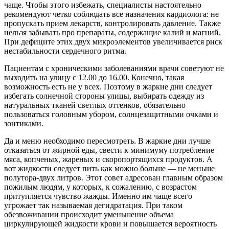
чаще. Чтобы этого избежать, специалисты настоятельно
рекомендуют четко соблюдать все назначения кардиолога: не
пропускать прием лекарств, контролировать давление. Также
нельзя забывать про препараты, содержащие калий и магний.
При дефиците этих двух микроэлементов увеличивается риск
нестабильности сердечного ритма.
Пациентам с хроническими заболеваниями врачи советуют не
выходить на улицу с 12.00 до 16.00. Конечно, такая
возможность есть не у всех. По­этому в жаркие дни следует
избегать солнечной стороны улицы, выбирать ­одежду из
натуральных тканей светлых оттенков, обязательно
пользоваться головным убором, солнцезащитными очками и
зонтиками.
Да и меню необходимо пересмот­реть. В жаркие дни лучше
отказаться от жирной еды, свести к минимуму потребление
мяса, копченых, жареных и скоропортящихся продуктов. А
вот жидкости следует пить как можно больше — не меньше
полутора-двух литров. Этот совет адресован главным образом
пожилым людям, у которых, к сожалению, с возрастом
притупляется чувство жажды. Именно им чаще всего
угрожает так называемая дегидратация. При таком
обезвоживании происходит уменьшение объема
циркулирующей жидкости крови и повышается вероятность