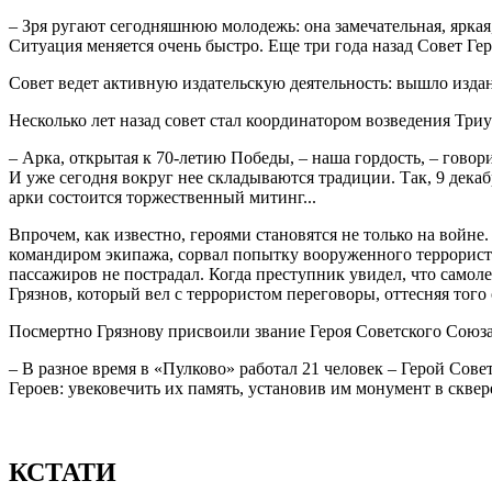
– Зря ругают сегодняшнюю молодежь: она замечательная, яркая,
Ситуация меняется очень быстро. Еще три года назад Совет Ге
Совет ведет активную издательскую деятельность: вышло издан
Несколько лет назад совет стал координатором возведения Три
– Арка, открытая к 70-летию Победы, – наша гордость, – гово
И уже сегодня вокруг нее складываются традиции. Так, 9 дека
арки состоится торжественный митинг...
Впрочем, как известно, героями становятся не только на войне
командиром экипажа, сорвал попытку вооруженного террориста
пассажиров не пострадал. Когда преступник увидел, что самол
Грязнов, который вел с террористом переговоры, оттесняя того
Посмертно Грязнову присвоили звание Героя Советского Союза. 
– В разное время в «Пулково» работал 21 человек – Герой Сове
Героев: увековечить их память, установив им монумент в сквер
КСТАТИ