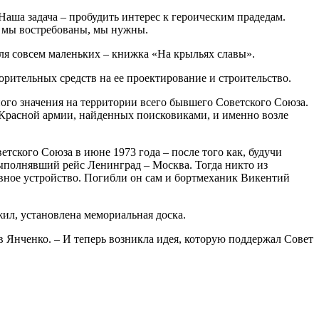
 Наша задача – пробудить интерес к героическим прадедам.
то мы востребованы, мы нужны.
Для совсем маленьких – книжка «На крыльях славы».
орительных средств на ее проектирование и строительство.
бного значения на территории всего бывшего Советского Союза.
в Красной армии, найденных поисковиками, и именно возле
етского Союза в июне 1973 года – после того как, будучи
ыполнявший рейс Ленинград – Москва. Тогда никто из
ывное устройство. Погибли он сам и бортмеханик Викентий
жил, установлена мемориальная доска.
ав Янченко. – И теперь возникла идея, которую поддержал Совет