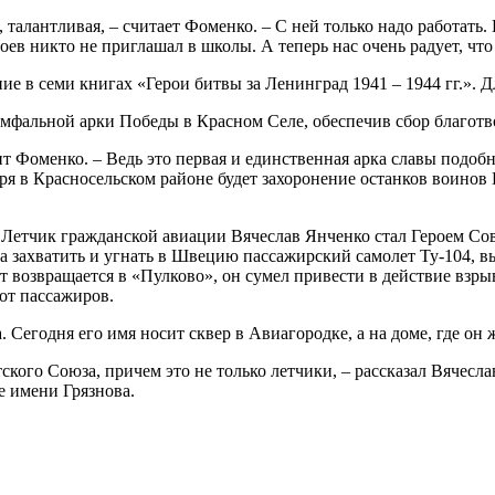
 талантливая, – считает Фоменко. – С ней только надо работать.
роев никто не приглашал в школы. А теперь нас очень радует, ч
ие в семи книгах «Герои битвы за Ленинград 1941 – 1944 гг.». 
умфальной арки Победы в Красном Селе, обеспечив сбор благотв
рит Фоменко. – Ведь это первая и единственная арка славы подо
бря в Красносельском районе будет захоронение останков воино
. Летчик гражданской авиации Вячеслав Янченко стал Героем Сов
 захватить и угнать в Швецию пассажирский самолет Ту-104, в
ет возвращается в «Пулково», он сумел привести в действие взр
 от пассажиров.
Сегодня его имя носит сквер в Авиагородке, а на доме, где он 
тского Союза, причем это не только летчики, – рассказал Вячесл
е имени Грязнова.