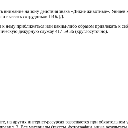
ь внимание на зону действия знака «Дикие животные». Увидев 
ия и вызвать сотрудников ГИБДД.
к нему приближаться или каким-либо образом привлекать к себе
ическую дежурную службу 417-59-36 (круглосуточно).
те, на других интернет-ресурсах разрешается при обязательном
правил.
2. Все материалы (тексты, фотографии, иные результаты