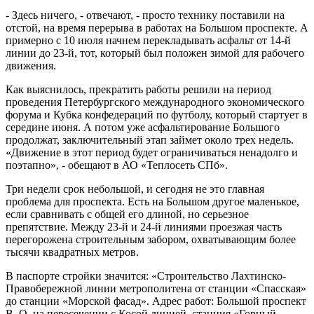
- Здесь ничего, - отвечают, - просто технику поставили на
отстой, на время перерыва в работах на Большом проспекте. А
примерно с 10 июля начнем перекладывать асфальт от 14-й
линии до 23-й, тот, который был положен зимой для рабочего
движения.
Как выяснилось, прекратить работы решили на период
проведения Петербургского международного экономического
форума и Кубка конфедераций по футболу, который стартует в
середине июня. А потом уже асфальтирование Большого
продолжат, заключительный этап займет около трех недель.
«Движение в этот период будет ограничиваться ненадолго и
поэтапно», - обещают в АО «Теплосеть СПб».
Три недели срок небольшой, и сегодня не это главная
проблема для проспекта. Есть на Большом другое маленькое,
если сравнивать с общей его длиной, но серьезное
препятствие. Между 23-й и 24-й линиями проезжая часть
перегорожена строительным забором, охватывающим более
тысячи квадратных метров.
В паспорте стройки значится: «Строительство Лахтинско-
Правобережной линии метрополитена от станции «Спасская»
до станции «Морской фасад». Адрес работ: Большой проспект
В. О. на пересечении с Косой линией, станция «Горный