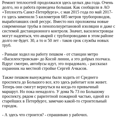
Ремонт теплосетей продолжался здесь целых два года. Очень
долго, но и работа проведена большая. Как сообщили в АО
«Теплосеть Санкт-Петербурга», с мая 2015 года по май 2017-
го здесь заменили 5 километров 685 метров трубопроводов,
выработавших свой ресурс. Вместо них проложены новые
современные трубы в пенополиуретановой изоляции и даже с
системой дистанционного контроля. Значит, василеостровцы
могут надеяться, что аварий с трубопроводами в этом районе
долго не будет. 30, а то и 50 лет - таков срок службы новых
труб.
- Раньше ходил на работу пешком - от станции метро
«Василеостровская» до Косой линии, а это добрых полчаса.
Вдруг смотрю, автобусы идут, это порадовало, - рассказал
охранник на местной стройке Сергей Ачкасов.
Также пешком вынуждены были ходить от Среднего
проспекта до Большого все, кто здесь работает или живет.
Теперь они смогут вернуться на когда-то привычный
маршрут. Но пока ненадолго. У дома № 73 по Большому
проспекту, рядом с раритетной пожарной частью, одной из
старейших в Петербурге, замечаю какой-то строительный
городок.
- А здесь что строится? - спрашиваю у рабочих.