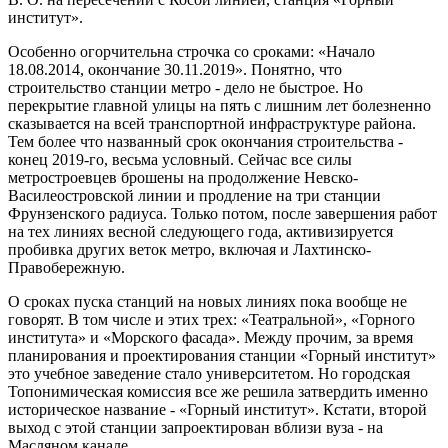
институт».
Особенно огорчительна строчка со сроками: «Начало
18.08.2014, окончание 30.11.2019». Понятно, что
строительство станции метро - дело не быстрое. Но
перекрытие главной улицы на пять с лишним лет болезненно
сказывается на всей транспортной инфраструктуре района.
Тем более что названный срок окончания строительства -
конец 2019-го, весьма условный. Сейчас все силы
метростроевцев брошены на продолжение Невско-
Василеостровской линии и продление на три станции
Фрунзенского радиуса. Только потом, после завершения работ
на тех линиях весной следующего года, активизируется
пробивка других веток метро, включая и Лахтинско-
Правобережную.
О сроках пуска станций на новых линиях пока вообще не
говорят. В том числе и этих трех: «Театральной», «Горного
института» и «Морского фасада». Между прочим, за время
планирования и проектирования станции «Горный институт»
это учебное заведение стало университетом. Но городская
Топонимическая комиссия все же решила затвердить именно
историческое название - «Горный институт». Кстати, второй
выход с этой станции запроектирован вблизи вуза - на
Масляном канале.