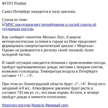
ФОТО Pixabay
Санкт-Петербург находится в тылу циклона.
Статья по теме:
МЧС предупреждает петербуржцев и гостей города об
ухудшении погоды
Как сообщает синоптик Михаил Леус, 6 апреля
метеорологические условия в городе на Неве продолжит
формировать североатлантический циклон « Мирелла».
Однако он развернется к региону своей тыловой, более
холодной частью.
В такой ситуации ожидается облачная с прояснениями погода,
пройдут кратковременные дожди, местами с мокрым снегом,
возможно гололедица. Температура воздуха в Петербурге
составит +1°…+3°.
При этом по Ленинградской области будет -1°..+4°. Ветер юго-
западный 4-9 м/с. Атмосферное давление будет расти и
составит 745 мм рт. ст., что ниже нормы. Кстати, в четверг
пройдут дожди и начнется потепление.
#прогноз погоды
#апрель
#мокрый снег