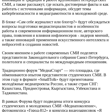
СМИ, а также расскажут, где искать достоверные факты и как
работать с источниками информации, обсудят темы
кибербезопасности и медиаграмотности в молодежной среде.
В блоке «Сам себе журналист или блогер?» будут обсуждаться
вопросы подготовки медиаспециалистов и особенности
работы в современном информационном поле, авторского
права, появления и влияния инфлюенсеров - лидеров мнений,
а также инноваций применения искусственного интеллекта и
нейросетей в создании новостей.
Своим мнением о работе современных СМИ поделятся
представители Законодательного собрания Санкт-Петербурга,
политологи и специалисты по международным отношениям.
Традиционно форум "МедиаСтарт" — это площадка, где
обмениваются опытом представители студенческих СМИ. В
этом году в формате «SmallTolk» будут презентованы
молодёжные медиапроекты России, а также стран СНГ:
Казахстана, Приднестровья, Кыргызстана, Узбекистана и
Таджикистана.
В рамках Форума будут подведены итоги конкурса
студенческих и молодежных СМИ «Медиапоколение»,
фотоконкурса «Город-812» и конкурса видеозарисовок «Я