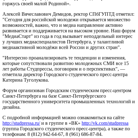
горжусь своей малой Родиной».
Алексей Вячеславович Демидов, ректор СПбГУПТД отметил:
"Сегодня для российской молодежи открывается множество
возможностей, важно, что и медиа направление активно
развивается и поддерживается на высоком уровне. Наш форум
"МедиаСтарт" из года в год вызывает неподдельный интерес
у лучших медиаспециалистов Петербурга, у талантливой
медиаактивной молодёжи всей России и других стран".
"Интересно проанализировать те тенденции и изменения,
которые сопутствовали развитию молодежных СМИ все 15
лет работы Студпрессы, поговорим и о перспективах", —
отметила директор Городского студенческого пресс-центра
Катерина Туголукова.
Форум организован Городским студенческим пресс-центром
Санкт-Петербурга на базе Санкт-Петербургского
государственного университета промышленных технологий и
дизайна.
С подробной информацией можно ознакомиться на сайте
http://studpressa.ru/
и в группе в «ВК»
http://vk.com/studpressa
(группа Городского студенческого пресс-центра), а также по
телефонам: 8 (812) 942-64-67, 8 (961) 686-87-84.