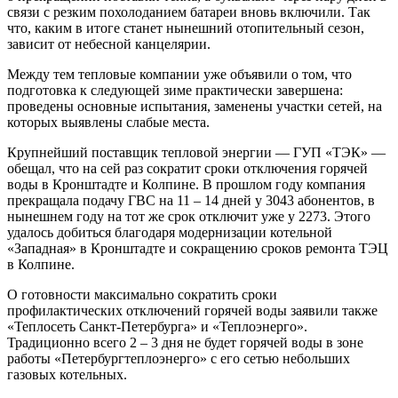
связи с резким похолоданием батареи вновь включили. Так
что, каким в итоге станет нынешний отопительный сезон,
зависит от небесной канцелярии.
Между тем тепловые компании уже объявили о том, что
подготовка к следующей зиме практически завершена:
проведены основные испытания, заменены участки сетей, на
которых выявлены слабые места.
Крупнейший поставщик тепловой энергии — ГУП «ТЭК» —
обещал, что на сей раз сократит сроки отключения горячей
воды в Кронштадте и Колпине. В прошлом году компания
прекращала подачу ГВС на 11 – 14 дней у 3043 абонентов, в
нынешнем году на тот же срок отключит уже у 2273. Этого
удалось добиться благодаря модернизации котельной
«Западная» в Кронштадте и сокращению сроков ремонта ТЭЦ
в Колпине.
О готовности максимально сократить сроки
профилактических отключений горячей воды заявили также
«Теплосеть Санкт‑Петербурга» и «Теплоэнерго».
Традиционно всего 2 – 3 дня не будет горячей воды в зоне
работы «Петербургтепло­энерго» с его сетью небольших
газовых котельных.