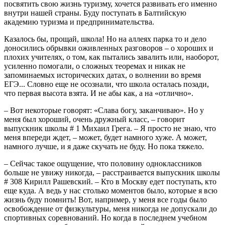
посвятить свою жизнь туризму, хочется развивать его именно
внутри нашей страны. Буду поступать в Балтийскую
академию туризма и предпринимательства.
Казалось бы, прощай, школа! Но на аллеях парка то и дело
доносились обрывки оживленных разговоров – о хороших и
плохих учителях, о том, как пытались завалить или, наоборот,
усиленно помогали, о сложных теоремах и никак не
запоминаемых исторических датах, о волнении во время
ЕГЭ... Словно еще не осознали, что школа осталась позади,
что первая высота взята. И не абы как, а на «отлично».
– Вот некоторые говорят: «Слава богу, заканчиваю». Но у
меня был хороший, очень дружный класс, – говорит
выпускник школы # 1 Михаил Грега. – Я просто не знаю, что
меня впереди ждет, – может, будет намного хуже. А может,
намного лучше, и я даже скучать не буду. Но пока тяжело.
– Сейчас такое ощущение, что половину одноклассников
больше не увижу никогда, – расстраивается выпускник школы
# 308 Кирилл Рашевский. – Кто в Москву едет поступать, кто
еще куда. А ведь у нас столько моментов было, которые я всю
жизнь буду помнить! Вот, например, у меня все годы было
освобождение от физкультуры, меня никогда не допускали до
спортивных соревнований. Но когда в последнем учебном