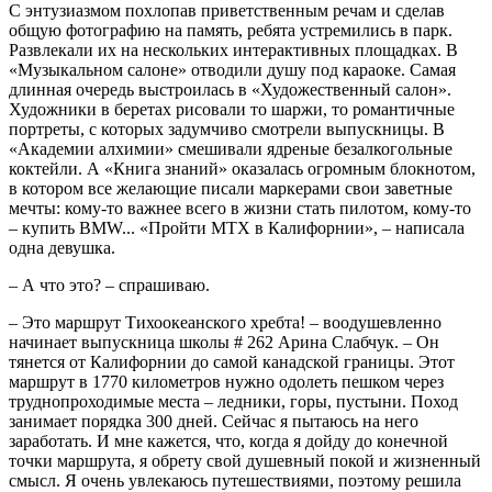
С энтузиазмом похлопав приветственным речам и сделав
общую фотографию на память, ребята устремились в парк.
Развлекали их на нескольких интерактивных площадках. В
«Музыкальном салоне» отводили душу под караоке. Самая
длинная очередь выстроилась в «Художественный салон».
Художники в беретах рисовали то шаржи, то романтичные
портреты, с которых задумчиво смотрели выпускницы. В
«Академии алхимии» смешивали ядреные безалкогольные
коктейли. А «Книга знаний» оказалась огромным блокнотом,
в котором все желающие писали маркерами свои заветные
мечты: кому-то важнее всего в жизни стать пилотом, кому-то
– купить BMW... «Пройти МТХ в Калифорнии», – написала
одна девушка.
– А что это? – спрашиваю.
– Это маршрут Тихоокеанского хребта! – воодушевленно
начинает выпускница школы # 262 Арина Слабчук. – Он
тянется от Калифорнии до самой канадской границы. Этот
маршрут в 1770 километров нужно одолеть пешком через
труднопроходимые места – ледники, горы, пустыни. Поход
занимает порядка 300 дней. Сейчас я пытаюсь на него
заработать. И мне кажется, что, когда я дойду до конечной
точки маршрута, я обрету свой душевный покой и жизненный
смысл. Я очень увлекаюсь путешествиями, поэтому решила