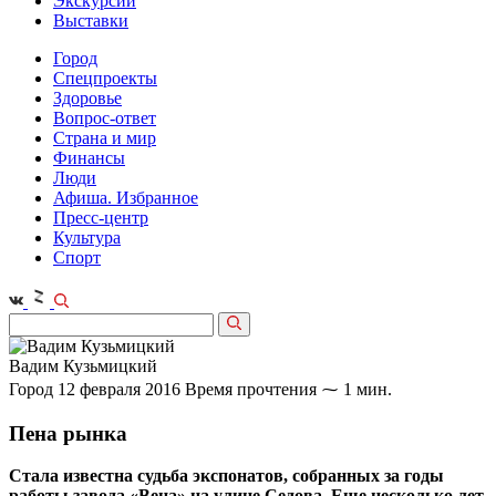
Экскурсии
Выставки
Город
Спецпроекты
Здоровье
Вопрос-ответ
Страна и мир
Финансы
Люди
Афиша. Избранное
Пресс-центр
Культура
Спорт
Вадим Кузьмицкий
Город
12 февраля 2016
Время прочтения ⁓ 1 мин.
Пена рынка
Стала известна судьба экспонатов, собранных за годы
работы завода «Вена» на улице Седова. Еще несколько лет