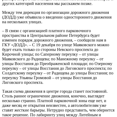
других категорий населения мы расскажем позже.
Между тем дирекция по организации дорожного движения
(ДОДД) уже объявила о введении одностороннего движения
на нескольких улицах.
– В связи с организацией платного парковочного
пространства в Центральном районе Петербурга будет
изменен порядок дорожного движения, – сообщили нам в
ГКУ «ДОДД». – С 19 декабря по улице Маяковского можно
будет ехать только со стороны Невского проспекта до
Кирочной улицы; по Саперному переулку – от улицы
Маяковского до Радищева; по Манежному переулку – от
улицы Восстания до Преображенской площади; по Озерному
переулку – от улицы Восстания до Лиговского проспекта; по
Солдатскому переулку – от Радищева до улицы Восстания; по
переулку Ульяны Громовой – от улицы Восстания до
Лиговского проспекта.
Такая схема движения в центре города станет постоянной.
Столь раннее ограничение движения, конечно, выглядит
несколько странно. Платной парковочной зоны еще нет, и
даже месяц ее открытия неизвестен, а автолюбителям уже
ставят жесткие барьеры. Нетрудно представить, чем обернется
такое решение. По лабиринту улиц между Литейным и