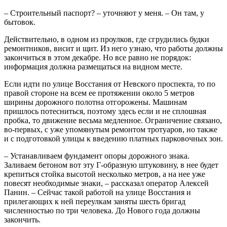
– Строительный паспорт? – уточняют у меня. – Он там, у
бытовок.
Действительно, в одном из проулков, где сгрудились будки
ремонтников, висит и щит. Из него узнаю, что работы должны
закончиться в этом декабре. Но все равно не порядок:
информация должна размещаться на видном месте.
Если идти по улице Восстания от Невского проспекта, то по
правой стороне на всем ее протяжении около 5 метров
ширины дорожного полотна отгорожены. Машинам
пришлось потесниться, поэтому здесь если и не сплошная
пробка, то движение весьма медленное. Ограничение связано,
во-первых, с уже упомянутым ремонтом тротуаров, но также
и с подготовкой улицы к введению платных парковочных зон.
– Устанавливаем фундамент опоры дорожного знака.
Заливаем бетоном вот эту Г-образную штуковину, в нее будет
крепиться стойка высотой несколько метров, а на нее уже
повесят необходимые знаки, – рассказал оператор Алексей
Панин. – Сейчас такой работой на улице Восстания и
прилегающих к ней переулкам заняты шесть бригад
численностью по три человека. До Нового года должны
закончить.