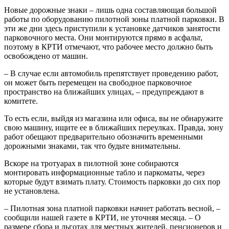
Новые дорожные знаки – лишь одна составляющая большой
работы по оборудованию пилотной зоны платной парковки. В
эти же дни здесь приступили к установке датчиков занятости
парковочного места. Они монтируются прямо в асфальт,
поэтому в КРТИ отмечают, что рабочее место должно быть
освобождено от машин.
– В случае если автомобиль препятствует проведению работ,
он может быть перемещен на свободное парковочное
пространство на ближайших улицах, – предупреждают в
комитете.
То есть если, выйдя из магазина или офиса, вы не обнаружите
свою машину, ищите ее в ближайших переулках. Правда, зону
работ обещают предварительно обозначить временными
дорожными знаками, так что будьте внимательны.
Вскоре на тротуарах в пилотной зоне собираются
монтировать информационные табло и паркоматы, через
которые будут взимать плату. Стоимость парковки до сих пор
не установлена.
– Пилотная зона платной парковки начнет работать весной, –
сообщили нашей газете в КРТИ, не уточняя месяца. – О
размере сбора и льготах для местных жителей, пенсионеров и