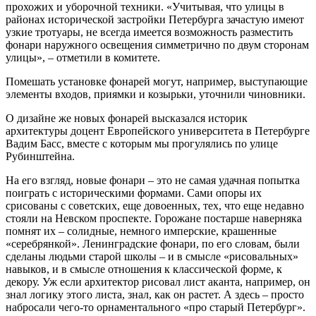
прохожих и уборочной техники. «Учитывая, что улицы в
районах исторической застройки Петербурга зачастую имеют
узкие тротуары, не всегда имеется возможность разместить
фонари наружного освещения симметрично по двум сторонам
улицы», – отметили в комитете.
Помешать установке фонарей могут, например, выступающие
элементы входов, приямки и козырьки, уточнили чиновники.
О дизайне же новых фонарей высказался историк
архитектуры доцент Европейского университета в Петербурге
Вадим Басс, вместе с которым мы прогулялись по улице
Рубинштейна.
На его взгляд, новые фонари – это не самая удачная попытка
поиграть с историческими формами. Сами опоры их
срисованы с советских, еще довоенных, тех, что еще недавно
стояли на Невском проспекте. Горожане постарше наверняка
помнят их – солидные, немного имперские, крашенные
«серебрянкой». Ленинградские фонари, по его словам, были
сделаны людьми старой школы – и в смысле «рисовальных»
навыков, и в смысле отношения к классической форме, к
декору. Уж если архитектор рисовал лист аканта, например, он
знал логику этого листа, знал, как он растет. А здесь – просто
набросали чего-то орнаментального «про старый Петербург».