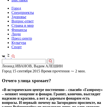
Выставки
Город
Спецпроекты
Здоровье
Вопрос-ответ
Страна и мир
Финансы
Люди
Пресс-центр
Культура
Спорт
Леонид ИВАНОВ, Вадим АЛЕШИН
Город
15 сентября 2015
Время прочтения ⁓ 2 мин.
Отчего улица хромает?
«В историческом центре постепенно – спасибо «Газпрому»
– меняют мощение и фонари. Гранит, конечно, выглядит
надежно и красиво, а вот к дареным фонарям есть
вопросы. И первый: почему на Загородном проспекте, на
улице Рубинштейна их поставили лишь по одну сторону