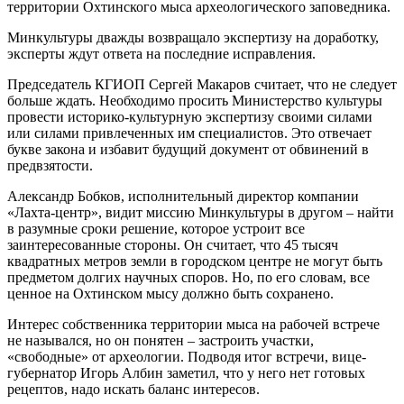
территории Охтинского мыса археологического заповедника.
Минкультуры дважды возвращало экспертизу на доработку,
эксперты ждут ответа на последние исправления.
Председатель КГИОП Сергей Макаров считает, что не следуeт
больше ждать. Необходимо просить Министерство культуры
провести историко-культурную экспертизу своими силами
или силами привлеченных им специалистов. Это отвечает
букве закона и избавит будущий документ от обвинений в
предвзятости.
Александр Бобков, исполнительный директор компании
«Лахта-центр», видит миссию Минкультуры в другом – найти
в разумные сроки решение, которое устроит все
заинтересованные стороны. Он считает, что 45 тысяч
квадратных метров земли в городском центре не могут быть
предметом долгих научных споров. Но, по его словам, все
ценное на Охтинском мысу должно быть сохранено.
Интерес собственника территории мыса на рабочей встрече
не назывался, но он понятен – застроить участки,
«свободные» от археологии. Подводя итог встречи, вице-
губернатор Игорь Албин заметил, что у него нет готовых
рецептов, надо искать баланс интересов.