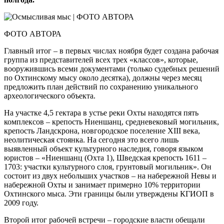
ФОТО АВТОРА
Главный итог – в первых числах ноября будет создана рабочая
группа из представителей всех трех «классов», которые,
вооружившись всеми документами (только судебных решений
по Охтинскому мысу около десятка), должны через месяц
предложить план действий по сохранению уникального
археологического объекта.
На участке 4,5 гектара в устье реки Охты находятся пять
комплексов – крепость Ниеншанц, средневековый могильник,
крепость Ландскрона, новгородское поселение XIII века,
неолитическая стоянка. На сегодня это всего лишь
выявленный объект культурного наследия, говоря языком
юристов – «Ниеншанц (Охта 1), Шведская крепость 1611 –
1703: участки культурного слоя, грунтовый могильник». Он
состоит из двух небольших участков – на набережной Невы и
набережной Охты и занимает примерно 10% территории
Охтинского мыса. Эти границы были утверждены КГИОП в
2009 году.
Второй итог рабочей встречи – городские власти обещали