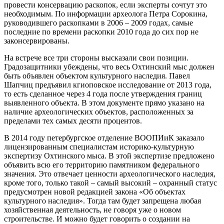
провести консервацию раскопок, если эксперты сочтут это
необходимым. По информации археолога Петра Сорокина,
руководившего раскопками в 2006 – 2009 годах, самые
последние по времени раскопки 2010 года до сих пор не
законсервированы.
На встрече все три стороны высказали свои позиции.
Градозащитники убеждены, что весь Охтинский мыс должен
быть объявлен объектом культурного наследия. Павел
Шапчиц предъявил кгиоповское исследование от 2013 года,
то есть сделанное через 4 года после утверждения границ
выявленного объекта. В этом документе прямо указано на
наличие археологических объектов, расположенных за
пределами тех самых десяти процентов.
В 2014 году петербургское отделение ВООПИиК заказало
лицензированным специалистам историко-культурную
экспертизу Охтинского мыса. В этой экспертизе предложено
объявить всю его территорию памятником федерального
значения. Это отвечает ценности археологического наследия,
кроме того, только такой – самый высокий – охранный статус
предусмотрен новой редакцией закона «Об объектах
культурного наследия». Тогда там будет запрещена любая
хозяйственная деятельность, не говоря уже о новом
строительстве. И можно будет говорить о создании на