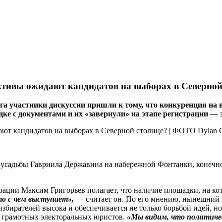
ективы ожидают кандидатов на выборах в Северной
га участники дискуссии пришли к тому, что конкуренция на 
ядке с документами и их «завернули» на этапе регистрации —
-­усадьбы Гавриила Державина на набережной Фонтанки, конечно
ации Максим Григорьев полагает, что наличие площадки, на кот
то с чем выступает»,
— считает он. По его мнению, нынешний 
 избирателей высока и обеспечивается не только борьбой идей, н
и грамотных электоральных юристов.
«Мы видим, что политиче