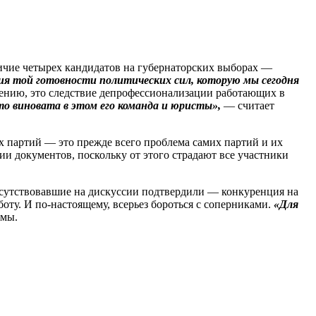
личие четырех кандидатов на губернаторских выборах —
ия той готовности политических сил, которую мы сегодня
нению, это следствие депрофессионализации работающих в
о виновата в этом его команда и юристы»,
— считает
ых партий — это прежде всего проблема самих партий и их
и документов, поскольку от этого страдают все участники
исутствовавшие на дискуссии подтвердили — конкуренция на
оту. И по‑настоящему, всерьез бороться с соперниками.
«Для
емы.