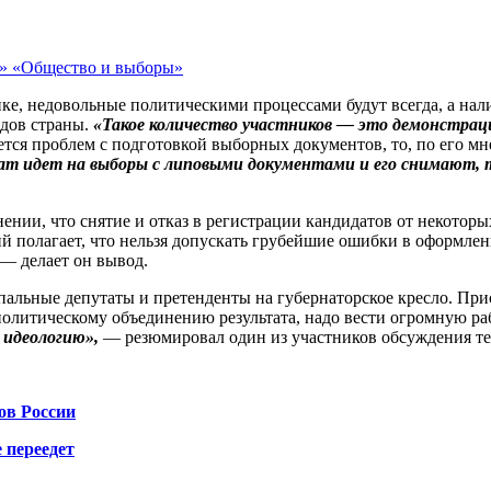
л» «Общество и выборы»
нке, недовольные политическими процессами будут всегда, а на
одов страны.
«Такое количество участников — это демонстрац
тся проблем с подготовкой выборных документов, то, по его м
ат идет на выборы с липовыми документами и его снимают, т
нении, что снятие и отказ в регистрации кандидатов от некотор
 полагает, что нельзя допускать грубейшие ошибки в оформлени
— делает он вывод.
пальные депутаты и претенденты на губернаторское кресло. Пр
политическому объединению результата, надо вести огромную раб
 идеологию»,
— резюмировал один из участников обсуждения т
ов России
 переедет