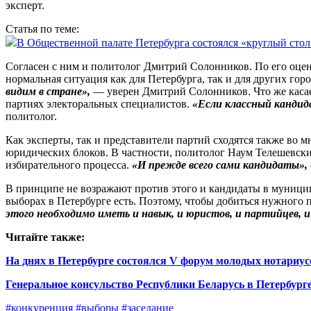
эксперт.
Статья по теме:
В Общественной палате Петербурга состоялся «круглый сто
Согласен с ним и политолог Дмит­рий Солонников. По его оце
нормальная ситуация как для Петербурга, так и для других гор
видим в стране»,
— уверен Дмит­рий Солонников. Что же касае
партиях электоральных специалистов.
«Если классный кандид
политолог.
Как эксперты, так и представители партий сходятся также во м
юридических блоков. В частности, политолог Наум Телешевский
избирательного процесса.
«И преж­де всего сами кандидаты»,
В принципе не возражают против этого и кандидаты в муници
выборах в Петербурге есть. Поэтому, чтобы добиться нужного 
этого необходимо иметь и навык, и юрис­тов, и партийцев, и
Читайте также:
На днях в Петербурге состоялся V форум молодых нотариус
Генеральное консульство Республики Беларусь в Петербурге
#конкуренция
#выборы
#заседание