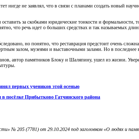
т нигде не заявлял, что в связи с планами создать новый науч
ставить за скобками юридические тонкости и формальности, то 
ятно, что речь идет о больших средствах и так называемых дли
следовано, но понятно, что реставрация предстоит очень сложн
ртным залом, музеями и выставочными залами. Но в последнее в
нов, автор памятников Блоку и Шаляпину, ушел из жизни. Увере
ьптуры.
инял первых учеников этой осенью
 в посёлке Прибытково Гатчинского района
ти» № 205 (7781) от 29.10.2024 под заголовком «О людях и пам