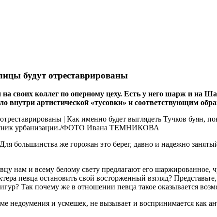
лицы будут отреставрированы
на своих коллег по оперному цеху. Есть у него шарж и на Ш
ило внутри артистической «тусовки» и соответствующим обр
Для большинства же горожан это берег, давно и надежно заняты
вцу нам и всему белому свету предлагают его шаржированное, ч
актера певца остановить свой восторженный взгляд? Представьте
гур? Так почему же в отношении певца такое оказывается воз
оме недоумения и усмешек, не вызывает и воспринимается как 