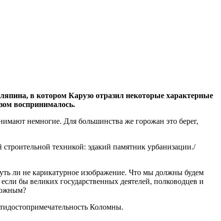
аляпина, в котором Карузо отразил некоторые характерные
азом воспринималось.
й строительной техникой: эдакий памятник урбанизации./
уть ли не карикатурное изображение. Что мы должны будем
, если бы великих государственных деятелей, полководцев и
можным?
антидостопримечательность Коломны.