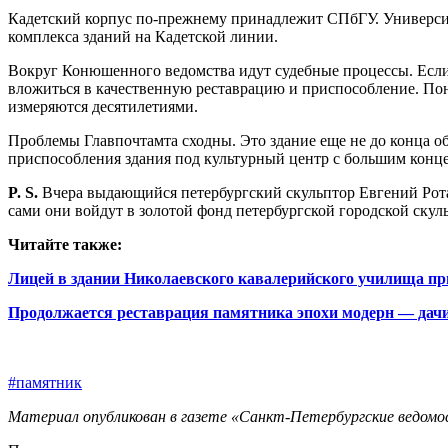
Кадетский корпус по‑прежнему принадлежит СПбГУ. Университе
комплекса зданий на Кадетской линии.
Вокруг Конюшенного ведомства идут судебные процессы. Если о
вложиться в качественную реставрацию и приспособление. Пон
измеряются десятилетиями.
Проблемы Главпочтамта сходны. Это здание еще не до конца об
приспособления здания под культурный центр с большим конце
P. S.
Вчера выдающийся петербургский скульп­тор Евгений Рота
сами они войдут в золотой фонд петербургской городской скул
Читайте также:
Лицей в здании Николаевского кавалерийского училища пр
Продолжается реставрация памятника эпохи модерн — дачи
#памятник
Материал опубликован в газете «Санкт-Петербургские ведомос