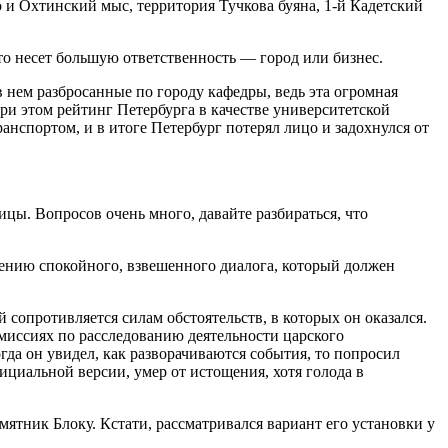
о и Охтинский мыс, территория Тучкова буяна, 1‑й Кадетский
это несет большую ответственность — город или бизнес.
 нем разбросанные по городу кафедры, ведь эта огромная
 при этом рейтинг Петербурга в качестве университетской
нспортом, и в итоге Петербург потерял лицо и задохнулся от
ицы. Вопросов очень много, давайте разбираться, что
дению спокойного, взвешенного диалога, который должен
 сопротивляется силам обстоятельств, в которых он оказался.
миссиях по расследованию деятельности царского
да он увидел, как разворачиваются события, то попросил
фициальной версии, умер от истощения, хотя голода в
мятник Блоку. Кстати, рассматривался вариант его установки у