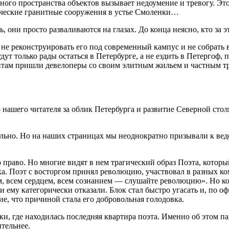
рного пространства объектов вызывает недоумение и тревогу. Эт
ические гранитные сооружения в устье Смоленки…
 они просто разваливаются на глазах. До конца неясно, кто за 
е реконструировать его под современный кампус и не собрать в
дут только рады остаться в Петербурге, а не ездить в Петергоф,
нтам пришли девелоперы со своим элитным жильем и частным тра
 нашего читателя за облик Петербурга и развитие Северной стол
ально. Но на наших страницах мы неоднократно призывали к ве
право. Но многие видят в нем трагический образ Поэта, который
. Поэт с восторгом принял революцию, участвовал в разных ко
, всем сердцем, всем сознанием — слушайте революцию». Но ког
ти ему категорически отказали. Блок стал быстро угасать и, по о
е, что причиной стала его добровольная голодовка.
и, где находилась последняя квартира поэта. Именно об этом па
ительнее.