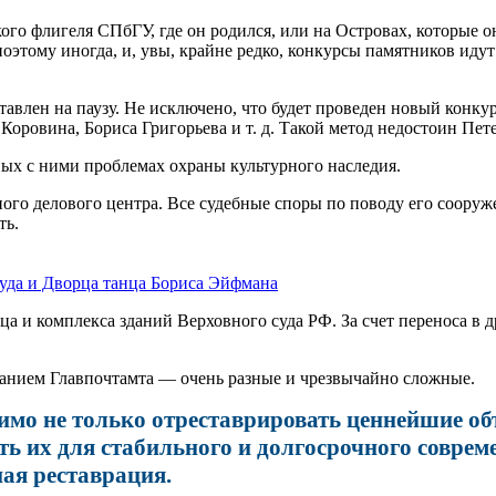
кого флигеля СПбГУ, где он родился, или на Островах, которые
этому иногда, и, увы, крайне редко, конкурсы памятников идут 
тавлен на паузу. Не исключено, что будет проведен новый конку
оровина, Бориса Григорьева и т. д. Такой метод недостоин Пете
ных с ними проблемах охраны культурного наследия.
ого делового центра. Все судебные споры по поводу его соору
ть.
суда и Дворца танца Бориса Эйфмана
ца и комплекса зданий Верховного суда РФ. За счет переноса в 
анием Главпочтамта — очень разные и чрезвычайно сложные.
одимо не только отреставрировать ценнейшие о
ть их для стабильного и долгосрочного соврем
ная реставрация.