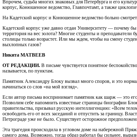
Впрочем, судьба многих знаковых для Петербурга и его культу
корпус, Конюшенное ведомство, Главпочтамт, а также циклоп
На Кадетский корпус и Конюшенное ведомство больно смотреть,
Кадетский корпус уже давно отдан Университету — почему бы н
территория на вес золота? Многие студенты и преподаватели бу
столицы только возрастет. Или мы ждем, чтобы на смену студе
выхлопных газов?
Никита МАТВЕЕВ
ОТ РЕДАКЦИИ.
В письме чувствуется понятное беспокойство
называется, по пунк­там.
Памятник Александру Блоку вызвал много споров, и это норм
начинаться со слов «на мой взгляд».
Если автор письма воспринимает памятник как шарж — это его 
Позволим себе напомнить известные страницы биографии Блока
правительства, призывал русскую интеллигенцию: «Всем телом
освободить его от всех заседаний и отпустить за границу. Влас
Петрограде уже не было. Существует осторожное предположени
Эта трагедия происходила в угловом доме на набережной Пряжк
самого дома. Возможно, тогда образ работал бы сильнее, выраз