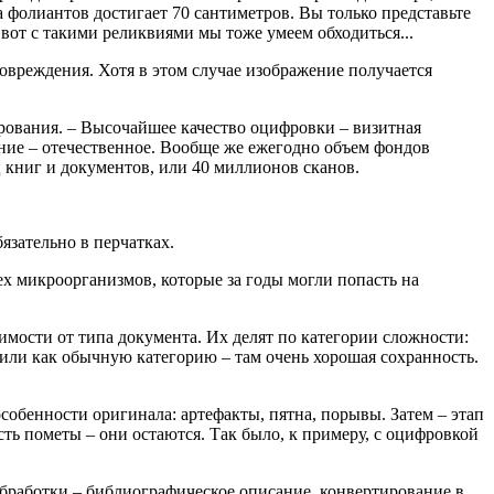
 фолиантов достигает 70 сантиметров. Вы только представьте
 вот с такими реликвиями мы тоже умеем обходиться...
овреждения. Хотя в этом случае изображение получается
нирования. – Высочайшее качество оцифровки – визитная
ение – отечественное. Вообще же ежегодно объем фондов
 книг и документов, или 40 миллионов сканов.
язательно в перчатках.
ех микроорганизмов, которые за годы могли попасть на
симости от типа документа. Их делят по категории сложности:
или как обычную категорию – там очень хорошая сохранность.
собенности оригинала: артефакты, пятна, порывы. Затем – этап
сть пометы – они остаются. Так было, к примеру, с оцифровкой
бработки – библиографическое описание, конвертирование в