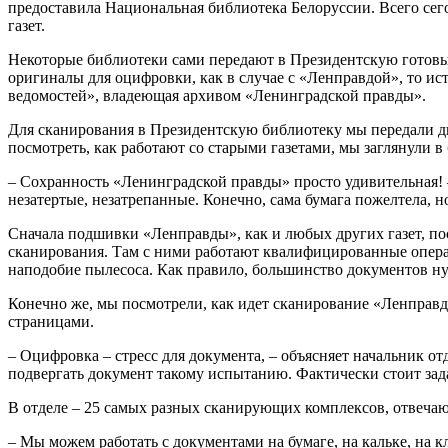
предоставила Национальная библиотека Белоруссии. Всего сег
газет.
Некоторые библиотеки сами передают в Президентскую готовые
оригиналы для оцифровки, как в случае с «Ленправдой», то и
ведомостей», владеющая архивом «Ленинградской правды».
Для сканирования в Президентскую библиотеку мы передали дв
посмотреть, как работают со старыми газетами, мы заглянули 
– Сохранность «Ленинградской правды» просто удивительная! 
незатертые, незатрепанные. Конечно, сама бумага пожелтела, но
Сначала подшивки «Ленправды», как и любых других газет, по
сканирования. Там с ними работают квалифицированные опера
наподобие пылесоса. Как правило, большинство документов нуж
Конечно же, мы посмотрели, как идет сканирование «Ленправды
страницами.
– Оцифровка – стресс для документа, – объясняет начальник о
подвергать документ такому испытанию. Фактически стоит задач
В отделе – 25 самых разных сканирующих комплексов, отвеча
– Мы можем работать с документами на бумаге, на кальке, на к