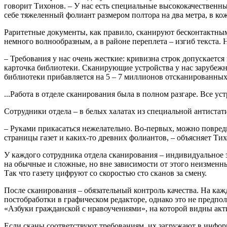
говорит Тихонов. – У нас есть специальные высококачественны
себе тяжеленный фолиант размером полтора на два метра, в кож
Раритетные документы, как правило, сканируют бесконтактным
немного волнообразным, а в районе переплета – изгиб текста. Н
– Требования у нас очень жесткие: кривизна строк допускаетс
карточка библиотеки. Сканирующие устройства у нас зарубежн
библиотеки прибавляется на 5 – 7 миллионов отсканированных
...Работа в отделе сканирования была в полном разгаре. Все ус
Сотрудники отдела – в белых халатах из специальной антистати
– Руками прикасаться нежелательно. Во-первых, можно повреди
страницы газет и каких-то древних фолиантов, – объясняет Тих
У каждого сотрудника отдела сканирования – индивидуальное за
на обычные и сложные, но вне зависимости от этого неизменн
Так что газету цифруют со скоростью сто сканов за смену.
После сканирования – обязательный контроль качества. На каж
постобработки в графическом редакторе, однако это не предпол
«Азбуки гражданской с нравоучениями», на которой видны акт
Если сканы соответствуют требованиям, их загружают в инфор