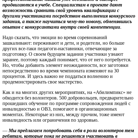
продвигаются в учебе. Специалистам в проекте дают
возможность сравнить свой уровень квалификации с
другими участниками посредством выполнения конкурсного
задания, а также научиться чему‑то новому, обменявшись
опытом с конкурсантами внутри своей компетенции
.
Надо сказать, что эмоции во время соревнований
зашкаливают: переживают и дети, и родители, но больше
других все‑таки педагоги-наставники, отвечающие за
подготовку. О своем будущем задании участники узнают
заранее, поэтому каждый понимает, что от него потребуется.
Но, чтобы добавить элемент неожиданности, все заготовки
непосредственно во время чемпионата изменяют на 30
процентов. И здесь важно не поддаться волнению и
продемонстрировать свое мастерство.
Как и на многих других мероприятиях, на «Абилимпикс» не
обходится без волонтеров. 500 доб­ровольцев, предварительно
прошедших обучение по программе сопровож­дения людей с
инвалидностью и ОВЗ, помогают в организационных
моментах. Некоторые из них, между прочим, тоже имеют
инвалидность или ограничения по здоровью.
—
Мы предлагаем попробовать себя в роли волонтеров тем
ребятам, которые пока не решаются участвовать в