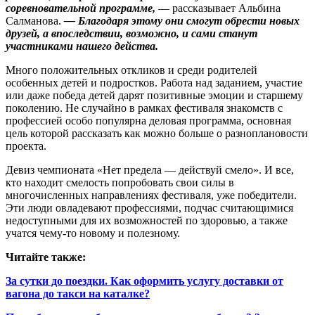
соревновательной программе,
— рассказывает Альбина
Салманова.
— Благодаря этому они смогут обрести новых
друзей, а впоследствии, возможно, и сами станут
участниками нашего действа.
Много положительных откликов и среди родителей
особенных детей и подростков. Работа над заданием, участие
или даже победа детей дарят позитивные эмоции и старшему
поколению. Не случайно в рамках фестиваля знакомств с
профессией особо популярна деловая программа, основная
цель которой рассказать как можно больше о разноплановости
проекта.
Девиз чемпионата «Нет предела — действуй смело». И все,
кто находит смелость попробовать свои силы в
многочисленных направлениях фестиваля, уже победители.
Эти люди овладевают профессиями, подчас считающимися
недоступными для их возможностей по здоровью, а также
учатся чему‑то новому и полезному.
Читайте также:
За сутки до поездки. Как оформить услугу доставки от
вагона до такси на каталке?