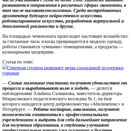
развиваются направления в различных сферах экономики, в
том числе высокотехнологичные. Среди востребованных
архитектор будущего нейросетевого искусства,
роботизированное искусство, разработчик виртуальной и
дополненной реальности и другие.
На площадках чемпионата происходит настоящее волшебство:
за считанные часы эскизы превращаются в модную одежду,
роботы становятся «умными» помощниками, а продукты —
кулинарными шедеврами.
Статья по теме:
Северная столица развивает меры социальной поддержки
горожан
—
Самые маленькие участники получают удовольствие от
процесса и вырабатывают волю к победе,
— делится
наблюдениями Альбина Салманова, заместитель директора
Некрасовского педагогического колледжа № 1, на базе
которого находится центр добровольчества «Абилимпикс» в
Петербурге. —
Ребята постарше, школьники, получают
возможность ознакомиться с профессиональными
учреждениями и выбрать для себя дальнейшее направление
для получения образования, а студенты улучшают
профессиональные навыки уже осознанно и быстрее