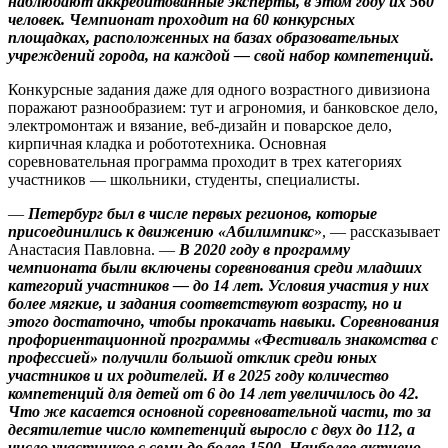
наблюдают аккредитованные эксперты, в этом году их 560
человек. Чемпионат проходит на 60 конкурсных
площадках, расположенных на базах образовательных
учреждений города, на каж­дой — свой набор компетенций.
Конкурсные задания даже для одного возрастного дивизиона
поражают разнообразием: тут и агрономия, и банковское дело,
электромонтаж и вязание, веб-дизайн и поварское дело,
кирпичная кладка и робототехника. Основная
соревновательная программа проходит в трех категориях
участников — школьники, студенты, специалисты.
—
Петербург был в числе первых регионов, которые
присоединились к движению «Абилимпикс
», — рассказывает
Анастасия Павловна. —
В 2020 году в программу
чемпионата были включены соревнования среди младших
категорий участников — до 14 лет. Условия участия у них
более мягкие, и задания соответствуют возрасту, но и
этого достаточно, чтобы прокачать навыки. Соревнования
профориентационной программы «Фестиваль знакомства с
профессией» получили большой отклик среди юных
участников и их родителей. И в 2025 году количество
компетенций для детей от 6 до 14 лет увеличилось до 42.
Что же касается основной соревновательной части, то за
десятилетие число компетенций выросло с двух до 112, а
число участников с семи до более 1500. Наиболее активно