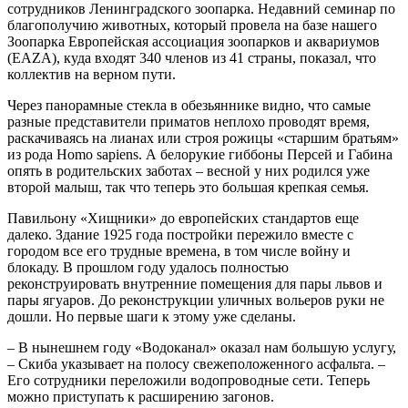
сотрудников Ленинградского зоопарка. Недавний семинар по
благополучию животных, который провела на базе нашего
Зоопарка Европейская ассоциация зоопарков и аквариумов
(EAZA), куда входят 340 членов из 41 страны, показал, что
коллектив на верном пути.
Через панорамные стекла в обезьяннике видно, что самые
разные представители приматов неплохо проводят время,
раскачиваясь на лианах или строя рожицы «старшим братьям»
из рода Homo sapiens. А белорукие гиббоны Персей и Габина
опять в родительских заботах – весной у них родился уже
второй малыш, так что теперь это большая крепкая семья.
Павильону «Хищники» до европейских стандартов еще
далеко. Здание 1925 года постройки пережило вместе с
городом все его трудные времена, в том числе войну и
блокаду. В прошлом году удалось полностью
реконструировать внутренние помещения для пары львов и
пары ягуаров. До реконструкции уличных вольеров руки не
дошли. Но первые шаги к этому уже сделаны.
– В нынешнем году «Водоканал» оказал нам большую услугу,
– Скиба указывает на полосу свежеположенного асфальта. –
Его сотрудники переложили водопроводные сети. Теперь
можно приступать к расширению загонов.