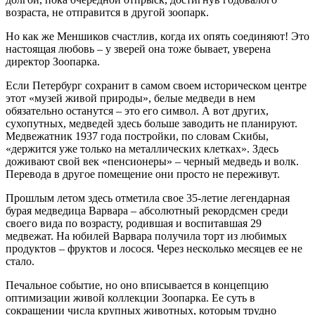
возраста, не отправится в другой зоопарк.
Но как же Меншиков счастлив, когда их опять соединяют! Это
настоящая любовь – у зверей она тоже бывает, уверена
директор Зоопарка.
Если Петербург сохранит в самом своем историческом центре
этот «музей живой природы», белые медведи в нем
обязательно останутся – это его символ. А вот других,
сухопутных, медведей здесь больше заводить не планируют.
Медвежатник 1937 года постройки, по словам Скибы,
«держится уже только на металлических клетках». Здесь
доживают свой век «пенсионеры» – черный медведь и волк.
Перевода в другое помещение они просто не переживут.
Прошлым летом здесь отметила свое 35-летие легендарная
бурая медведица Варвара – абсолютный рекордсмен среди
своего вида по возрасту, родившая и воспитавшая 29
медвежат. На юбилей Варвара получила торт из любимых
продуктов – фруктов и лосося. Через несколько месяцев ее не
стало.
Печальное событие, но оно вписывается в концепцию
оптимизации живой коллекции Зоопарка. Ее суть в
сокращении числа крупных животных, которым трудно