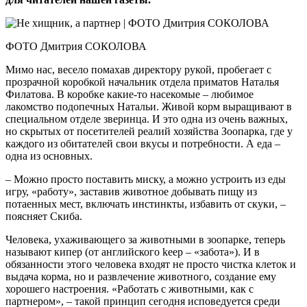
ФОТО Дмитрия СОКОЛОВА
Мимо нас, весело помахав директору рукой, пробегает с
прозрачной коробкой начальник отдела приматов Наталья
Филатова. В коробке какие-то насекомые – любимое
лакомство подопечных Натальи. Живой корм выращивают в
специальном отделе зверинца. И это одна из очень важных,
но скрытых от посетителей реалий хозяйства Зоопарка, где у
каждого из обитателей свои вкусы и потребности. А еда –
одна из основных.
– Можно просто поставить миску, а можно устроить из еды
игру, «работу», заставив животное добывать пищу из
потаенных мест, включать инстинкты, избавить от скуки, –
поясняет Скиба.
Человека, ухаживающего за животными в зоопарке, теперь
называют кипер (от английского keep – «забота»). И в
обязанности этого человека входят не просто чистка клеток и
выдача корма, но и развлечение животного, создание ему
хорошего настроения. «Работать с животными, как с
партнером», – такой принцип сегодня исповедуется среди