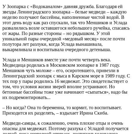
У Зоопарка с «Водоканалом» давняя дружба. Благодаря ей
звезды Ленинградского зоопарка – белые медведи – каждую
неделю получают бассейны, наполненные чистой водой. В
этот день воду как раз спускали, так что Меншиков и Услада
развалились возле оставшегося небольшого ручейка, спасаясь
от жары. По разные стороны – но рядышком. У этой
уникальной пары очередной «медовый месяц» после почти
полутора лет разлуки, когда Услада вынашивала,
выкармливала и воспитывала очередного детеныша.
Услада и Меншиков вместе уже почти четверть века.
Медведица родилась в Московском зоопарке в 1987 году.
Меншиков чуть моложе – его, осиротевшего, привезли в
Ленинградский зоопарк с мыса в Карском море в 1989 году. С
тех пор у пары родились 16 медвежат. Это свидетельствует о
том, что условия жизни зверей вполне устраивают. Но
бетонные бассейны тоже уже начинают «сыпаться», надо бы
их подремонтировать...
– Но когда? Она то беременна, то кормит, то воспитывает.
Приходится их разделять, – вздыхает Ирина Скиба.
Медведи-самцы, к сожалению, очень плохие отцы и очень
опасны для медвежат. Поэтому разлука с Усладой получается
долгой, пока очередной отпрыск, достигнув годовалого