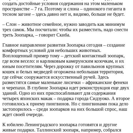
создать достойные условия содержания на этом маленьком
пространстве – 7 га. Поэтому и слона – одинокого гиганта в
тесном загоне – здесь давно нет и, видимо, больше не будет.
– Слон – животное семейное, нужно заводить как минимум
трех самок. Мы посчитали: чтобы их разместить, надо снести
треть Зоопарка, – говорит Скиба.
Главное направление развития Зоопарка сегодня – создание
комфортных условий для небольших животных.
Воплощенный пример тому – детский контактный зоопарк,
где всем весело: и карликовым камерунским козочкам, и их
юным посетителям. Через дорожку от павильонов крупных
кошек и белых медведей огорожена небольшая территория,
где сейчас сооружается искусственный ручей. Здесь
разместятся самые маленькие лисички – африканские фенеки
и черепахи. В глубине Зоопарка идет реконструкция еще двух
зданий. Одно из них приспосабливают для содержания
четырех японских макак – подарка города Сидзуоко. А второе
готовилось к приему пингвинов. Но с пингвинами пока дело
застопорилось – среди зоопарков на них большой спрос, наш
ждет своей очереди.
К юбилею Ленинградского зоопарка готовятся и другие
живые подарки. Таллинский зоопарк, например, собрался