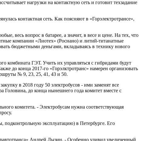
ссчитывает нагрузки на контактную сеть и готовит техзадание
янулась контактная сеть. Как поясняют в «Горэлектротрансе»,
е, весь вопрос в батарее, а значит, в весе и цене. На тех, что
атные компании «Лиотех» (Роснано) и литий-титанатные
овать бюджетными деньгами, вкладываясь в технику нового
го комбината ГЭТ. Учить их управляться с гибридами будут
Также до конца 2017-го «Горэлктротранс» намерен организовать
уты № 9, 23, 25, 41, 43 и 50.
акупку в 2018 году 50 электробусов - ими заменят все
ра Головина, до конца нынешнего года комитет вместе с
ильного комитета. - Электробусам нужна соответствующая
росу.
ы, подконтрольную эксплуатацию) в Петербурге. Его
жиравтотранса» Андрей Лызин. - Особенно удивил увеличенный