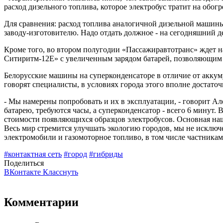
расход дизельного топлива, которое электробус тратит на обог
Для сравнения: расход топлива аналогичной дизельной машины (
заводу-изготовителю. Надо отдать должное - на сегодняшний д
Кроме того, во втором полугодии «Пассажиравтотранс» ждет н
Ситиритм-12Е» с увеличенным зарядом батарей, позволяющим им
Белорусские машины на суперконденсаторе в отличие от аккуму
говорят специалисты, в условиях города этого вполне достато
- Мы намерены попробовать и их в эксплуатации, - говорит Але
батарею, требуются часы, а суперконденсатор - всего 6 минут. 
стоимости появляющихся образцов электробусов. Основная наша
Весь мир стремится улучшать экологию городов, мы не исключе
электромобили и газомоторное топливо, в том числе частникам
#контактная сеть
#город
#гибриды
Поделиться
ВКонтакте
Класснуть
Комментарии