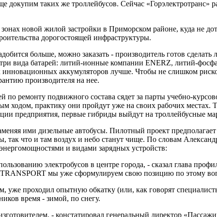
е докупим таких же троллейбусов. Сейчас «Горэлектротранс» ра
 зонах новой жилой застройки в Приморском районе, куда не дот
троительства дорогостоящей инфраструктуры.
ится больше, можно заказать - производитель готов сделать любы
я три вида батарей: литий-ионные компании ENERZ, литий-фосф
тих инновационных аккумуляторов лучше. Чтобы не слишком риск
рантию производителя на нее.
 по ремонту подвижного состава сядет за парты учебно-курсово
ым ходом, практику они пройдут уже на своих рабочих местах. 
ии предприятия, первые гибриды выйдут на троллейбусные маршр
аменяя ими дизельные автобусы. Пилотный проект предполагает з
, так что и там воздух и небо станут чище. По словам Александ
 энергомощностями и видами зарядных устройств:
ользованию электробусов в центре города, - сказал глава проф
artTRANSPORT мы уже сформулируем свою позицию по этому воп
м, уже проходил опытную обкатку (или, как говорят специалист
иков время - зимой, по снегу.
-изготовителем, - констатировал генеральный директор «Пасса