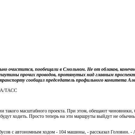
ьно очистится, пообещали в Смольном. Не от облаков, конечн
аутины прочих проводов, протянутых над главным проспекто
о транспорту сообщил председатель профильного комитета Але
ии такого масштабного проекта. При этом, обещают чиновники, 
и будут ходить. Просто теперь на эти маршруты выйдут не обыч
усов с автономным ходом - 104 машины, - рассказал Головин. -