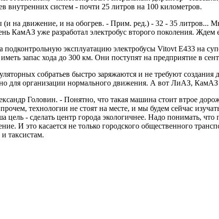
рев внутренних систем - почти 25 литров на 100 километров.
и на движение, и на обогрев. - Прим. ред.) - 32 - 35 литров..
ень КамАЗ уже разработал электробус второго поколения. Ждем ег
а подконтрольную эксплуатацию электробусы Vitovt Е433 на су
еть запас хода до 300 км. Они поступят на предприятие в сент
ляторных собратьев быстро заряжаются и не требуют создания до
чно для организации нормального движения. А вот ЛиАЗ, КамАЗ и
ксандр Головин. - Понятно, что такая машина стоит втрое дорож
Впрочем, технологии не стоят на месте, и мы будем сейчас изучат
 цель - сделать центр города экологичнее. Надо понимать, что
ние. И это касается не только городского общественного трансп
 и таксистам.