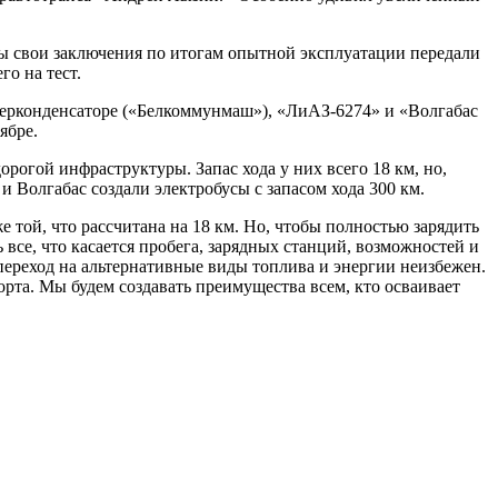
. Мы свои заключения по итогам опытной эксплуатации передали
о на тест.
перконденсаторе («Белкоммунмаш»), «ЛиАЗ-6274» и «Волгабас
ябре.
рогой инфраструктуры. Запас хода у них всего 18 км, но,
 Волгабас создали электробусы с запасом хода 300 км.
е той, что рассчитана на 18 км. Но, чтобы полностью зарядить
ь все, что касается пробега, зарядных станций, возможностей и
 переход на альтернативные виды топлива и энергии неизбежен.
орта. Мы будем создавать преимущества всем, кто осваивает