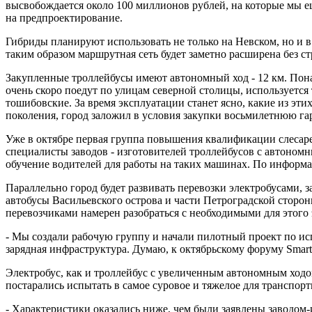
высвобождается около 100 миллионов рублей, на которые мы ещ
на предпроектирование.
Гибриды планируют использовать не только на Невском, но и в
таким образом маршрутная сеть будет заметно расширена без с
Закупленные троллейбусы имеют автономный ход - 12 км. Понадоб
очень скоро поедут по улицам северной столицы, используетс
тошибовские. За время эксплуатации станет ясно, какие из э
поколения, город заложил в условия закупки восьмилетнюю га
Уже в октябре первая группа повышения квалификации слесарей
специалисты заводов - изготовителей троллейбусов с автономн
обучение водителей для работы на таких машинах. По информац
Параллельно город будет развивать перевозки электробусами, з
автобусы Васильевского острова и части Петроградской стороны
перевозчиками намерен разобраться с необходимыми для этого
- Мы создали рабочую группу и начали пилотный проект по исп
зарядная инфраструктура. Думаю, к октябрьскому форуму Sm
Электробус, как и троллейбус с увеличенным автономным ходо
постарались испытать в самое суровое и тяжелое для транспортн
- Характеристики оказались ниже, чем были заявлены заводом