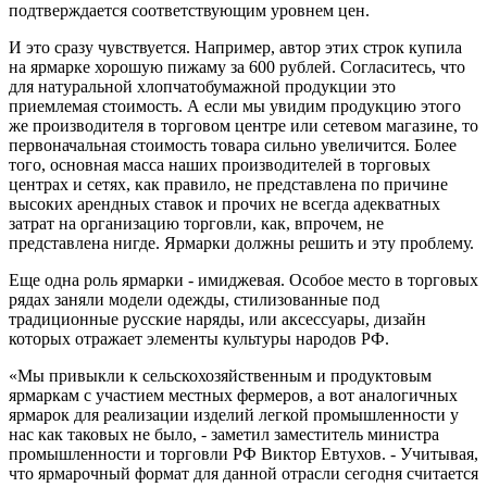
подтверждается соответствующим уровнем цен.
И это сразу чувствуется. Например, автор этих строк купила
на ярмарке хорошую пижаму за 600 рублей. Согласитесь, что
для натуральной хлопчатобумажной продукции это
приемлемая стоимость. А если мы увидим продукцию этого
же производителя в торговом центре или сетевом магазине, то
первоначальная стоимость товара сильно увеличится. Более
того, основная масса наших производителей в торговых
центрах и сетях, как правило, не представлена по причине
высоких арендных ставок и прочих не всегда адекватных
затрат на организацию торговли, как, впрочем, не
представлена нигде. Ярмарки должны решить и эту проблему.
Еще одна роль ярмарки - имиджевая. Особое место в торговых
рядах заняли модели одежды, стилизованные под
традиционные русские наряды, или аксессуары, дизайн
которых отражает элементы культуры народов РФ.
«Мы привыкли к сельскохозяйственным и продуктовым
ярмаркам с участием местных фермеров, а вот аналогичных
ярмарок для реализации изделий легкой промышленности у
нас как таковых не было, - заметил заместитель министра
промышленности и торговли РФ Виктор Евтухов. - Учитывая,
что ярмарочный формат для данной отрасли сегодня считается